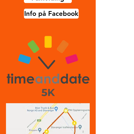
Info på Facebook