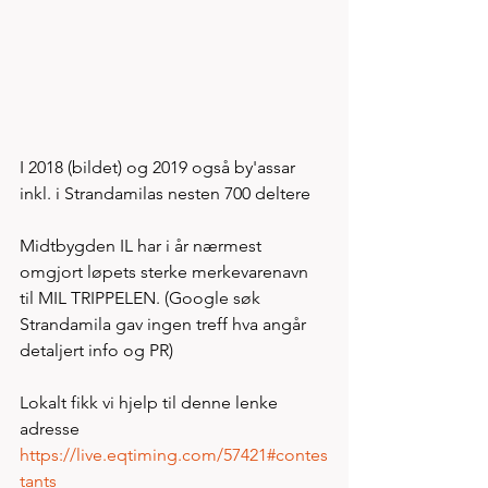
I 2018 (bildet) og 2019 også by'assar 
inkl. i Strandamilas nesten 700 deltere 
Midtbygden IL har i år nærmest 
omgjort løpets sterke merkevarenavn 
til MIL TRIPPELEN. (Google søk 
Strandamila gav ingen treff hva angår 
detaljert info og PR)
Lokalt fikk vi hjelp til denne lenke 
adresse 
https://live.eqtiming.com/57421#contes
tants