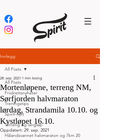
Innlegg
All Posts
28. sep. 2021
1 min lesing
All Posts
Mortenløpene, terreng NM,
Friidrettsnyheter
Sørfjorden halvmaraton
Treningstips
lørdag, Strandamila 10.10. og
Spirit-nytt
Kystløpet 16.10.
Terreng og langløp
Oppdatert:
29. sep. 2021
Hålandsvannet halvmaraton og 7km 20