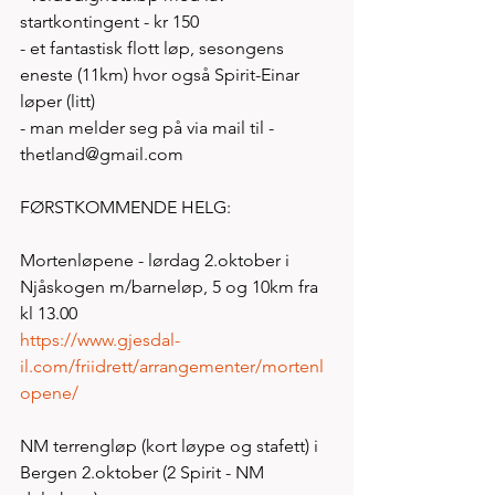
startkontingent - kr 150 
- et fantastisk flott løp, sesongens 
eneste (11km) hvor også Spirit-Einar 
løper (litt)
- man melder seg på via mail til - 
thetland@gmail.com  
FØRSTKOMMENDE HELG: 
Mortenløpene - lørdag 2.oktober i 
Njåskogen m/barneløp, 5 og 10km fra 
kl 13.00
https://www.gjesdal-
il.com/friidrett/arrangementer/mortenl
opene/
NM terrengløp (kort løype og stafett) i 
Bergen 2.oktober (2 Spirit - NM 