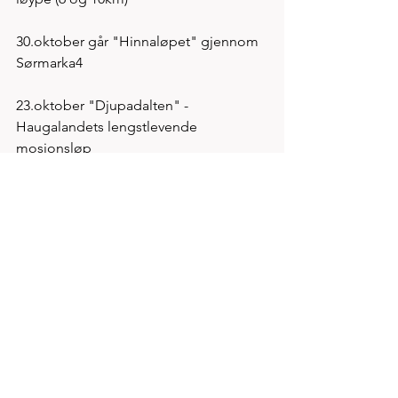
30.oktober går "Hinnaløpet" gjennom 
Sørmarka4
23.oktober "Djupadalten" - 
Haugalandets lengstlevende 
mosjonsløp 
Lørdag 20.november oppstart 1.løp 
Arboret Trimmen, den velkjente 
løpkarusell i Melsheia
20.november er det også duket for 
Karmøy Maraton med 10, 21 og 42km. 
Start og mål på Åsebøen stadion i 
Kopervik