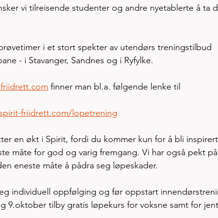
ker vi tilreisende studenter og andre nyetablerte å ta de
 prøvetimer i et stort spekter av utendørs treningstilbud 
ane - i Stavanger, Sandnes og i Ryfylke. 
-friidrett.com
 finner man bl.a. følgende lenke til 
pirit-friidrett.com/lopetrening
etter en økt i Spirit, fordi du kommer kun for å bli inspirer
este måte for god og varig fremgang. Vi har også pekt på
r den eneste måte å pådra seg løpeskader.  
eg individuell oppfølging og før oppstart innendørstreni
og 9.oktober tilby gratis løpekurs for voksne samt for jent