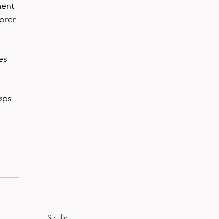
ment 
orer 
es 
øps 
Se alle