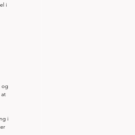
l i 
t og 
 at 
ng i 
er 