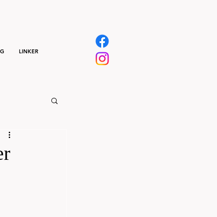
NG
LINKER
er