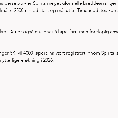
rus perseløp - er Spirits meget uformelle breddearrange
ollmålte 2500m med start og mål utfor Timeanddates kont
km. Det er også mulighet å løpe fort, men foreløpig ans
ger 5K, vil 4000 løpere ha vært registrert innom Spirits l
n ytterligere økning i 2026. 