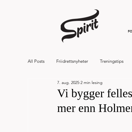
FO
All Posts
Friidrettsnyheter
Treningstips
7. aug. 2025
2 min lesing
Hålandsvannet halvmaraton og 7km 20
Vi bygger felle
mer enn Holmenk