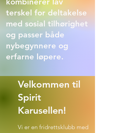
kombinerer lav
terskel for deltakelse
med sosial tilhørighet
og passer både
nybegynnere og
erfarne løpere.
Velkommen til
Spirit
Karusellen!
Vi er en fridrettsklubb med