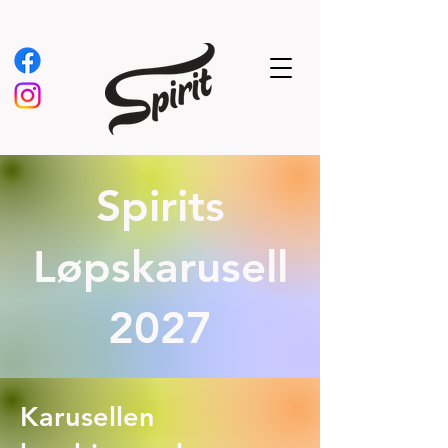
Spirits
Løpskarusell
2027
Karusellen