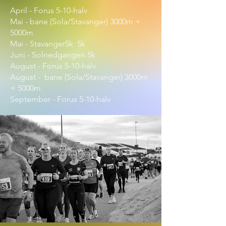
April - Forus 5-10-halv
Mai - bane (Sola/Stavanger) 3000m +
5000m
Mai - Stavanger5k 5k
Juni - Solnedgangen 5k
August - Forus 5-10-halv
August - bane (Sola/Stavanger) 3000m
+ 5000m
September - Forus 5-10-halv