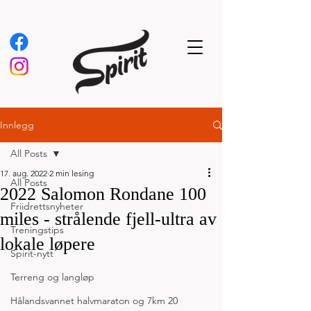
Innlegg
All Posts
17. aug. 2022
2 min lesing
All Posts
2022 Salomon Rondane 100
Friidrettsnyheter
miles - strålende fjell-ultra av
Treningstips
lokale løpere
Spirit-nytt
Terreng og langløp
Hålandsvannet halvmaraton og 7km 20