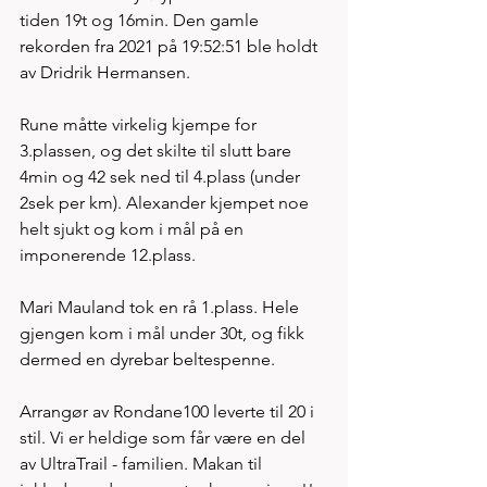
tiden 19t og 16min. Den gamle 
rekorden fra 2021 på 19:52:51 ble holdt 
av Dridrik Hermansen. 
Rune måtte virkelig kjempe for 
3.plassen, og det skilte til slutt bare 
4min og 42 sek ned til 4.plass (under 
2sek per km). Alexander kjempet noe 
helt sjukt og kom i mål på en 
imponerende 12.plass. 
Mari Mauland tok en rå 1.plass. Hele 
gjengen kom i mål under 30t, og fikk 
dermed en dyrebar beltespenne. 
Arrangør av Rondane100 leverte til 20 i 
stil. Vi er heldige som får være en del 
av UltraTrail - familien. Makan til 