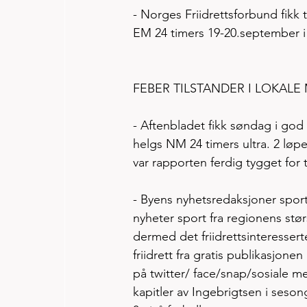
- Norges Friidrettsforbund fikk t
EM 24 timers 19-20.september i V
FEBER TILSTANDER I LOKALE 
- Aftenbladet fikk søndag i god 
helgs NM 24 timers ultra. 2 løp
var rapporten ferdig tygget for t
- Byens nyhetsredaksjoner sport e
nyheter sport fra regionens stø
dermed det friidrettsinteresser
friidrett fra gratis publikasjone
på twitter/ face/snap/sosiale me
kapitler av Ingebrigtsen i sesong