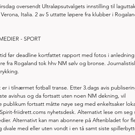
irsdag oversendt Ultraløpsutvalgets innstilling til laguttak
erona, Italia. 2 av 5 uttatte løpere fra klubber i Rogalan
MEDIER - SPORT
tid før deadline kortfattet rapport med fotos i anledning 
ere fra Rogaland tok hhv NM sølv og bronse. Journalistis
rykking.  
r i tilnærmet fotball transe. Etter 3.dags avis publiserin
rste avishus og da fortsatt uten noen NM dekning, vil 
te publikum fortsatt måtte nøye seg med enkeltsaker loka
n Spirit-friidrett.coms nyhetsdesk. Alternativt lese om seg 
dier. Alternativt kan man abonnere på Aftenbladet for fl
 dvale med eller uten vondt i en tå samt siste spillerbytt