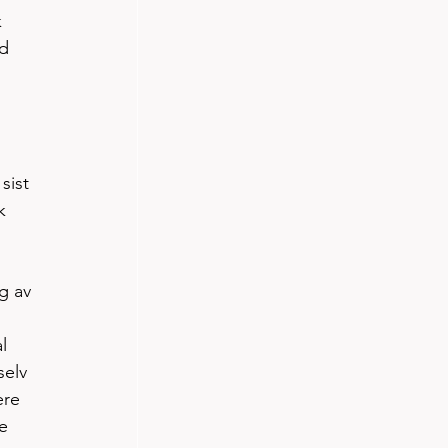
 
d 
sist 
k 
g av 
l 
selv 
ere 
e 