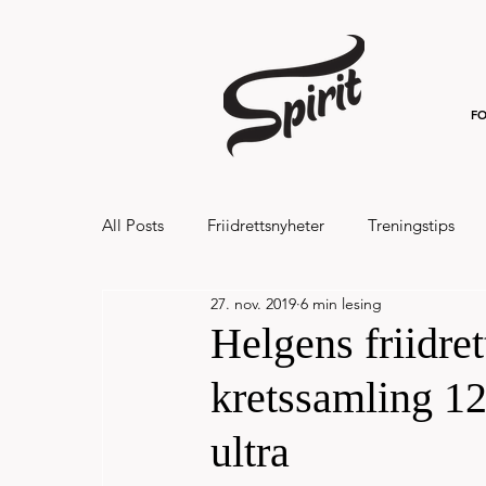
FO
All Posts
Friidrettsnyheter
Treningstips
27. nov. 2019
6 min lesing
Hålandsvannet halvmaraton og 7km 20
Helgens friidre
kretssamling 12
ultra