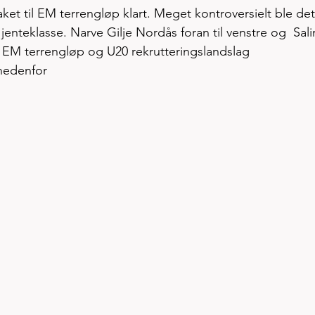
et til EM terrengløp klart. Meget kontroversielt ble det
e jenteklasse. Narve Gilje Nordås foran til venstre og  Sal
hv EM terrengløp og U20 rekrutteringslandslag 
edenfor    