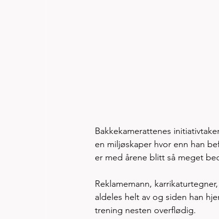
Bakkekamerattenes initiativtak
en miljøskaper hvor enn han bef
er med årene blitt så meget be
Reklamemann, karrikaturtegner
aldeles helt av og siden han hj
trening nesten overflødig. 