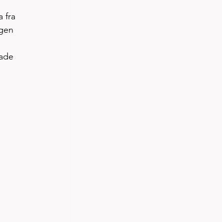
 fra 
ngen 
ade 