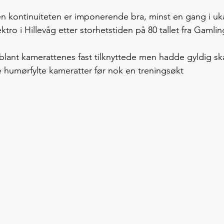
 Men kontinuiteten er imponerende bra, minst en gang i uka
ktro i Hillevåg etter storhetstiden på 80 tallet fra Gamli
blant kamerattenes fast tilknyttede men hadde gyldig sk
e humørfylte kameratter før nok en treningsøkt  