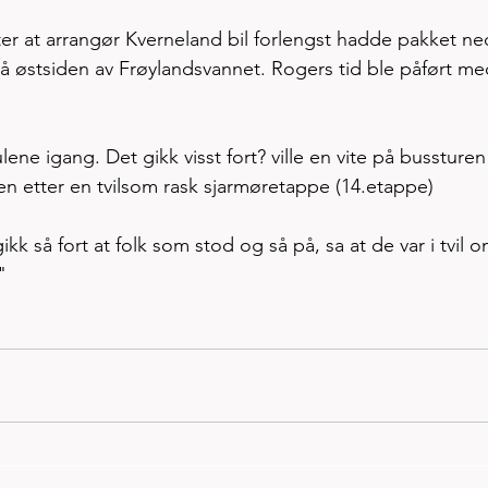
er at arrangør Kverneland bil forlengst hadde pakket ne
 på østsiden av Frøylandsvannet. Rogers tid ble påført me
ne igang. Det gikk visst fort? ville en vite på bussturen t
en etter en tvilsom rask sjarmøretappe (14.etappe)
kk så fort at folk som stod og så på, sa at de var i tvil o
" 