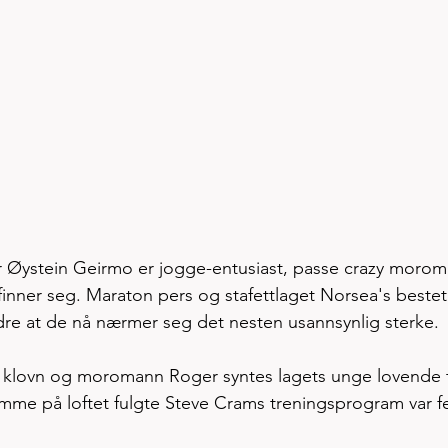
er Øystein Geirmo er jogge-entusiast, passe crazy morom
inner seg. Maraton pers og stafettlaget Norsea's bestet
dre at de nå nærmer seg det nesten usannsynlig sterke.
, klovn og moromann Roger syntes lagets unge lovende 
emme på loftet fulgte Steve Crams treningsprogram var fe