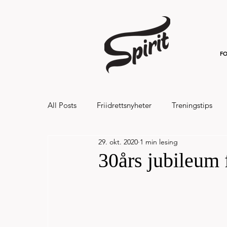
FO
All Posts
Friidrettsnyheter
Treningstips
29. okt. 2020
1 min lesing
Hålandsvannet halvmaraton og 7km 20
30års jubileum