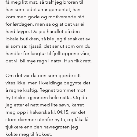
få meg litt mat, så traff jeg broren til 
han som ledet arrangementet, han 
kom med gode og motiverende råd 
for lørdagen, men sa og at det var ei 
hard løype. Da jeg handlet på den 
lokale butikken, så ble jeg tilsnakket av 
ei som sa; «jasså, det ser ut som om du 
handler for langtur til fjelltoppene våre, 
det vil bli mye regn i natt». Hun fikk rett.
Om det var datoen som gjorde sitt 
vites ikke, men i kveldinga begynte det 
å regne kraftig. Regnet trommet mot 
hyttetaket gjennom hele natta. Og da 
jeg etter ei natt med lite søvn, karret 
meg opp i halvørska kl. 04:15, var det 
store dammer utenfor hytta, og tåka lå 
tjukkere enn den havregrøten jeg 
kokte meg til frokost.