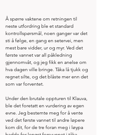
Å spørre vaktene om retningen til 
neste utfordring ble et standard 
kontrollspørsmål, noen ganger var det 
sti å følge, en gang en setervei, men 
mest bare vidder, ur og myr. Ved det 
første vannet var all påkledning 
gjennomvåt, og jeg fikk en anelse om 
hva dagen ville bringe. Tåka lå tjukk og 
regnet silte, og det blåste mer enn det 
som var forventet. 
Under den brutale oppturen til Klauva, 
ble det foretatt en vurdering av egen 
evne. Jeg bestemte meg for å vente 
ved det første vannet til andre løpere 
kom dit, for de tre foran meg i løypa 
hadde for lengst forsvunnet i tåka. 