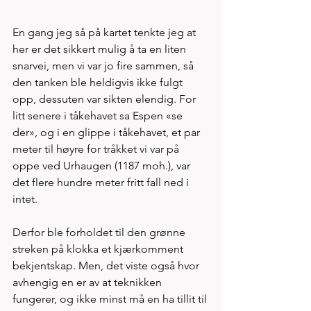
En gang jeg så på kartet tenkte jeg at 
her er det sikkert mulig å ta en liten 
snarvei, men vi var jo fire sammen, så 
den tanken ble heldigvis ikke fulgt 
opp, dessuten var sikten elendig. For 
litt senere i tåkehavet sa Espen «se 
der», og i en glippe i tåkehavet, et par 
meter til høyre for tråkket vi var på 
oppe ved Urhaugen (1187 moh.), var 
det flere hundre meter fritt fall ned i 
intet. 
Derfor ble forholdet til den grønne 
streken på klokka et kjærkomment 
bekjentskap. Men, det viste også hvor 
avhengig en er av at teknikken 
fungerer, og ikke minst må en ha tillit til 