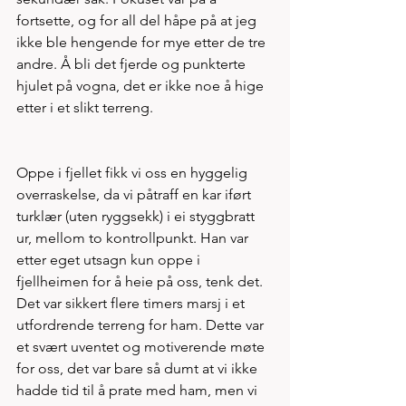
fortsette, og for all del håpe på at jeg 
ikke ble hengende for mye etter de tre 
andre. Å bli det fjerde og punkterte 
hjulet på vogna, det er ikke noe å hige 
etter i et slikt terreng.
Oppe i fjellet fikk vi oss en hyggelig 
overraskelse, da vi påtraff en kar iført 
turklær (uten ryggsekk) i ei styggbratt 
ur, mellom to kontrollpunkt. Han var 
etter eget utsagn kun oppe i 
fjellheimen for å heie på oss, tenk det. 
Det var sikkert flere timers marsj i et 
utfordrende terreng for ham. Dette var 
et svært uventet og motiverende møte 
for oss, det var bare så dumt at vi ikke 
hadde tid til å prate med ham, men vi 