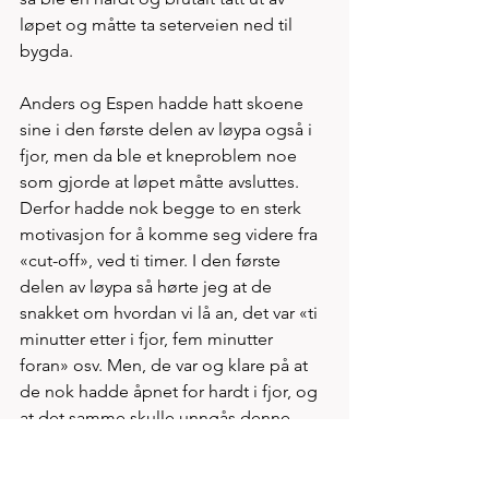
løpet og måtte ta seterveien ned til 
bygda. 
Anders og Espen hadde hatt skoene 
sine i den første delen av løypa også i 
fjor, men da ble et kneproblem noe 
som gjorde at løpet måtte avsluttes. 
Derfor hadde nok begge to en sterk 
motivasjon for å komme seg videre fra 
«cut-off», ved ti timer. I den første 
delen av løypa så hørte jeg at de 
snakket om hvordan vi lå an, det var «ti 
minutter etter i fjor, fem minutter 
foran» osv. Men, de var og klare på at 
de nok hadde åpnet for hardt i fjor, og 
at det samme skulle unngås denne 
gangen. Likeledes så var de begge 
tydelige på at værforholdene var mye 