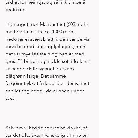
takket for heiinga, og så fikk vi noe å 
prate om.
I terrenget mot Månvantnet (603 moh) 
måtte vi ta oss fra ca. 1000 moh. 
nedover ei svært bratt li, den var delvis 
bevokst med kratt og fjellbjørk, men 
det var mye løs stein og partier med 
grus. På bilder jeg hadde sett i forkant, 
så hadde dette vannet en skarp 
blågrønn farge. Det samme 
fargeinntrykket fikk også vi, der vannet 
speilet seg nede i dalbunnen under 
tåka.
Selv om vi hadde sporet på klokka, så 
var det ofte svært vanskelig å finne en 