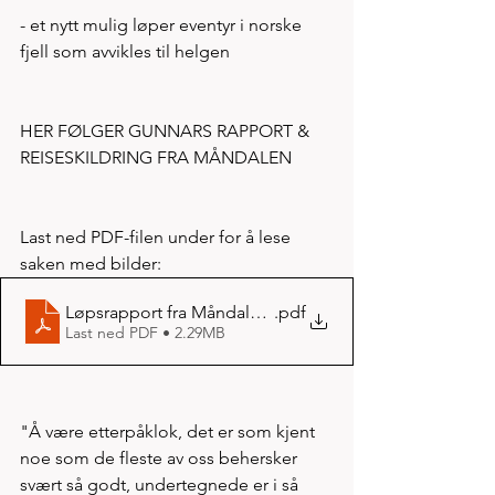
- et nytt mulig løper eventyr i norske 
fjell som avvikles til helgen  
HER FØLGER GUNNARS RAPPORT & 
REISESKILDRING FRA MÅNDALEN 
Last ned PDF-filen under for å lese 
saken med bilder:
Løpsrapport fra Måndalen aug 2021
.pdf
Last ned PDF • 2.29MB
"Å være etterpåklok, det er som kjent 
noe som de fleste av oss behersker 
svært så godt, undertegnede er i så 