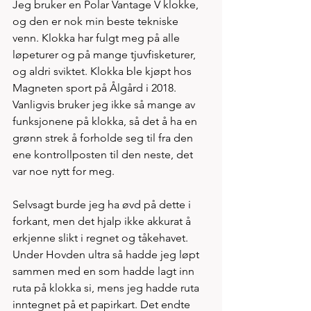
Jeg bruker en Polar Vantage V klokke, 
og den er nok min beste tekniske 
venn. Klokka har fulgt meg på alle 
løpeturer og på mange tjuvfisketurer, 
og aldri sviktet. Klokka ble kjøpt hos 
Magneten sport på Ålgård i 2018. 
Vanligvis bruker jeg ikke så mange av 
funksjonene på klokka, så det å ha en 
grønn strek å forholde seg til fra den 
ene kontrollposten til den neste, det 
var noe nytt for meg. 
Selvsagt burde jeg ha øvd på dette i 
forkant, men det hjalp ikke akkurat å 
erkjenne slikt i regnet og tåkehavet. 
Under Hovden ultra så hadde jeg løpt 
sammen med en som hadde lagt inn 
ruta på klokka si, mens jeg hadde ruta 
inntegnet på et papirkart. Det endte 