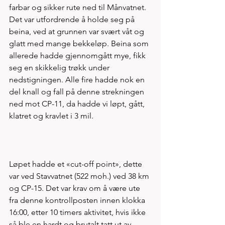
farbar og sikker rute ned til Månvatnet. 
Det var utfordrende å holde seg på 
beina, ved at grunnen var svært våt og 
glatt med mange bekkeløp. Beina som 
allerede hadde gjennomgått mye, fikk 
seg en skikkelig trøkk under 
nedstigningen. Alle fire hadde nok en 
del knall og fall på denne strekningen 
ned mot CP-11, da hadde vi løpt, gått, 
klatret og kravlet i 3 mil.
Løpet hadde et «cut-off point», dette 
var ved Stavvatnet (522 moh.) ved 38 km 
og CP-15. Det var krav om å være ute 
fra denne kontrollposten innen klokka 
16:00, etter 10 timers aktivitet, hvis ikke 
så ble en hardt og brutalt tatt ut av 