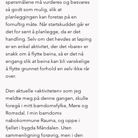
spørsmålene må vurderes og besvares 
så godt som mulig, slik at 
planleggingen kan foretas på en 
fornuftig måte. Når startskuddet går er 
det for sent å planlegge, da er det 
handling. Selv om det hevdes at løping 
er en enkel aktivitet, der det «bare» er 
snakk om å flytte beina, så er det nå 
engang slik at beina kan bli vanskelige 
å flytte grunnet forhold en selv ikke rår 
over.
Den aktuelle «aktiviteten» som jeg 
meldte meg på denne gangen, skulle 
foregå i mitt barndomsfylke, Møre og 
Romsdal. I min barndoms 
nabokommune Rauma, og oppe i 
fjellet i bygda Måndalen. Uten 
sammenligning forøvrig, men i den 