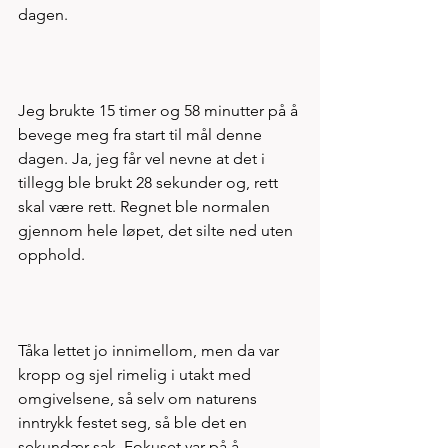
dagen.
Jeg brukte 15 timer og 58 minutter på å 
bevege meg fra start til mål denne 
dagen. Ja, jeg får vel nevne at det i 
tillegg ble brukt 28 sekunder og, rett 
skal være rett. Regnet ble normalen 
gjennom hele løpet, det silte ned uten 
opphold. 
Tåka lettet jo innimellom, men da var 
kropp og sjel rimelig i utakt med 
omgivelsene, så selv om naturens 
inntrykk festet seg, så ble det en 
sekundær sak. Fokuset var på å 