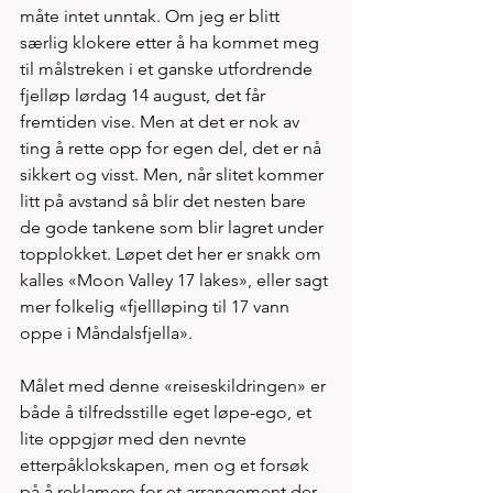
måte intet unntak. Om jeg er blitt 
særlig klokere etter å ha kommet meg 
til målstreken i et ganske utfordrende 
fjelløp lørdag 14 august, det får 
fremtiden vise. Men at det er nok av 
ting å rette opp for egen del, det er nå 
sikkert og visst. Men, når slitet kommer 
litt på avstand så blir det nesten bare 
de gode tankene som blir lagret under 
topplokket. Løpet det her er snakk om 
kalles «Moon Valley 17 lakes», eller sagt 
mer folkelig «fjellløping til 17 vann 
oppe i Måndalsfjella». 
Målet med denne «reiseskildringen» er 
både å tilfredsstille eget løpe-ego, et 
lite oppgjør med den nevnte 
etterpåklokskapen, men og et forsøk 
på å reklamere for et arrangement der 