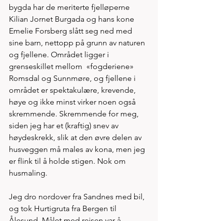
bygda har de meriterte fjelløperne 
Kilian Jornet Burgada og hans kone 
Emelie Forsberg slått seg ned med 
sine barn, nettopp på grunn av naturen 
og fjellene. Området ligger i 
grenseskillet mellom  «fogderiene» 
Romsdal og Sunnmøre, og fjellene i 
området er spektakulære, krevende, 
høye og ikke minst virker noen også 
skremmende. Skremmende for meg, 
siden jeg har et (kraftig) snev av 
høydeskrekk, slik at den øvre delen av 
husveggen må males av kona, men jeg 
er flink til å holde stigen. Nok om 
husmaling.
Jeg dro nordover fra Sandnes med bil, 
og tok Hurtigruta fra Bergen til 
Ålesund. Målet med reisen var å 