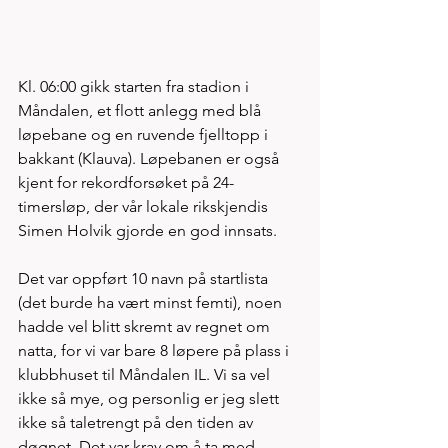
Kl. 06:00 gikk starten fra stadion i 
Måndalen, et flott anlegg med blå 
løpebane og en ruvende fjelltopp i 
bakkant (Klauva). Løpebanen er også 
kjent for rekordforsøket på 24-
timersløp, der vår lokale rikskjendis 
Simen Holvik gjorde en god innsats. 
Det var oppført 10 navn på startlista 
(det burde ha vært minst femti), noen 
hadde vel blitt skremt av regnet om 
natta, for vi var bare 8 løpere på plass i 
klubbhuset til Måndalen IL. Vi sa vel 
ikke så mye, og personlig er jeg slett 
ikke så taletrengt på den tiden av 
døgnet. Det var krav om å ta med 