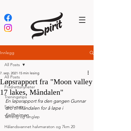
Innlegg
All Posts
7. sep. 2021
15 min lesing
All Posts
Løpsrapport fra "Moon valley
Friidrettsnyheter
17 lakes, Måndalen"
Treningstips
En løpsrapport fra den gangen Gunnar 
Spirit-nytt
dro til Måndalen for å løpe i 
fjellheimen.
Terreng og langløp
Hålandsvannet halvmaraton og 7km 20