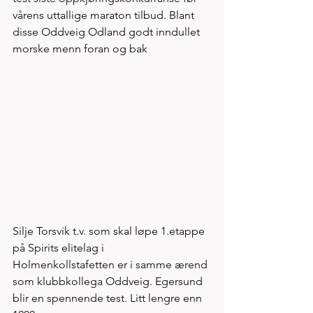
vårens uttallige maraton tilbud. Blant 
disse Oddveig Odland godt inndullet 
morske menn foran og bak 
Silje Torsvik t.v. som skal løpe 1.etappe 
på Spirits elitelag i 
Holmenkollstafetten er i samme ærend 
som klubbkollega Oddveig. Egersund 
blir en spennende test. Litt lengre enn 