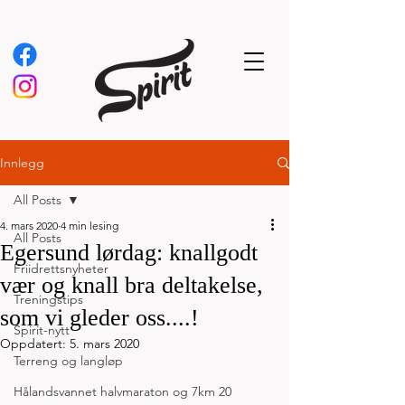
Innlegg
All Posts
4. mars 2020
4 min lesing
All Posts
Egersund lørdag: knallgodt
Friidrettsnyheter
vær og knall bra deltakelse,
Treningstips
som vi gleder oss....!
Spirit-nytt
Oppdatert:
5. mars 2020
Terreng og langløp
Hålandsvannet halvmaraton og 7km 20