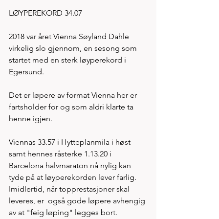
LØYPEREKORD 34.07
2018 var året Vienna Søyland Dahle 
virkelig slo gjennom, en sesong som 
startet med en sterk løyperekord i 
Egersund. 
Det er løpere av format Vienna her er 
fartsholder for og som aldri klarte ta 
henne igjen. 
Viennas 33.57 i Hytteplanmila i høst 
samt hennes råsterke 1.13.20 i 
Barcelona halvmaraton nå nylig kan 
tyde på at løyperekorden lever farlig. 
Imidlertid, når topprestasjoner skal 
leveres, er  også gode løpere avhengig 
av at "feig løping" legges bort. 