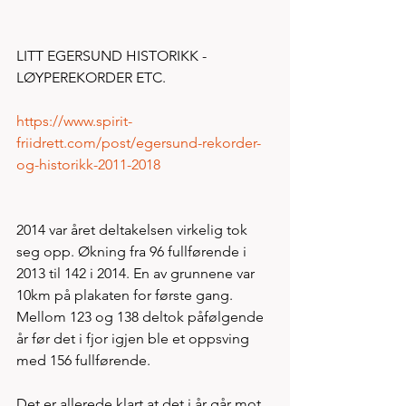
LITT EGERSUND HISTORIKK - 
LØYPEREKORDER ETC. 
https://www.spirit-
friidrett.com/post/egersund-rekorder-
og-historikk-2011-2018
2014 var året deltakelsen virkelig tok 
seg opp. Økning fra 96 fullførende i 
2013 til 142 i 2014. En av grunnene var 
10km på plakaten for første gang. 
Mellom 123 og 138 deltok påfølgende 
år før det i fjor igjen ble et oppsving 
med 156 fullførende.
Det er allerede klart at det i år går mot 