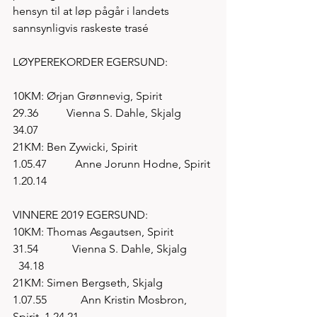
hensyn til at løp pågår i landets 
sannsynligvis raskeste trasé
LØYPEREKORDER EGERSUND: 
10KM: Ørjan Grønnevig, Spirit         
29.36          Vienna S. Dahle, Skjalg           
34.07
21KM: Ben Zywicki, Spirit               
1.05.47          Anne Jorunn Hodne, Spirit 
1.20.14
VINNERE 2019 EGERSUND:
10KM: Thomas Asgautsen, Spirit      
31.54            Vienna S. Dahle, Skjalg         
  34.18
21KM: Simen Bergseth, Skjalg       
1.07.55            Ann Kristin Mosbron, 
Spirit  1.24.21       