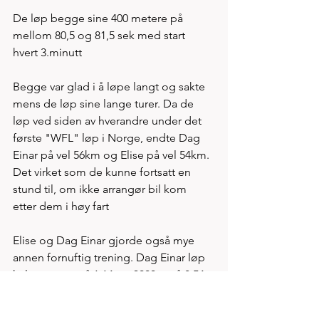
De løp begge sine 400 metere på 
mellom 80,5 og 81,5 sek med start 
hvert 3.minutt 
Begge var glad i å løpe langt og sakte 
mens de løp sine lange turer. Da de 
løp ved siden av hverandre under det 
første "WFL" løp i Norge, endte Dag 
Einar på vel 56km og Elise på vel 54km. 
Det virket som de kunne fortsatt en 
stund til, om ikke arrangør bil kom 
etter dem i høy fart 
Elise og Dag Einar gjorde også mye 
annen fornuftig trening. Dag Einar løp 
halvmaraton på 1.14 og 3000m på 8.54. 
Elise løp påfølgende sesong Oslo 
halvmaraton på 1.17.08. En jente med 