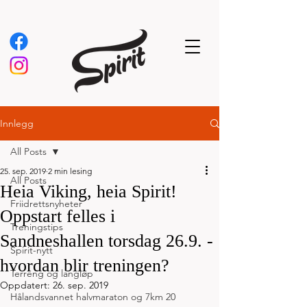
Innlegg
All Posts
25. sep. 2019
2 min lesing
All Posts
Heia Viking, heia Spirit!
Friidrettsnyheter
Oppstart felles i
Treningstips
Sandneshallen torsdag 26.9. -
Spirit-nytt
hvordan blir treningen?
Terreng og langløp
Oppdatert:
26. sep. 2019
Hålandsvannet halvmaraton og 7km 20