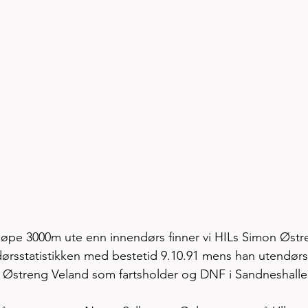
å løpe 3000m ute enn innendørs finner vi HILs Simon Østr
ørsstatistikken med bestetid 9.10.91 mens han utendørs
er Østreng Veland som fartsholder og DNF i Sandneshalle