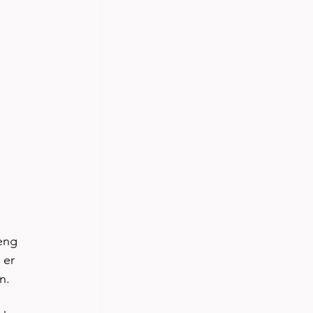
eng 
 er 
n. 