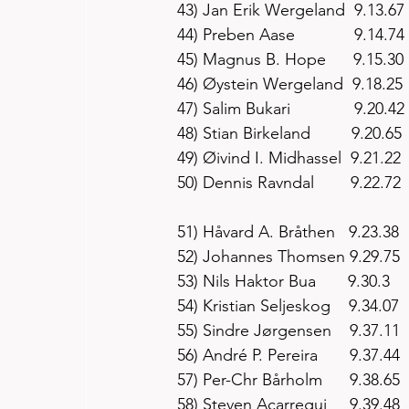
43) Jan Erik Wergeland  9.13.67
44) Preben Aase             9.14.74
45) Magnus B. Hope      9.15.30
46) Øystein Wergeland  9.18.25
47) Salim Bukari              9.20.42
48) Stian Birkeland         9.20.65
49) Øivind I. Midhassel  9.21.22
50) Dennis Ravndal        9.22.72
51) Håvard A. Bråthen   9.23.38
52) Johannes Thomsen 9.29.75
53) Nils Haktor Bua       9.30.3
54) Kristian Seljeskog    9.34.07
55) Sindre Jørgensen    9.37.11
56) André P. Pereira       9.37.44
57) Per-Chr Bårholm      9.38.65
58) Steven Acarregui     9.39.48