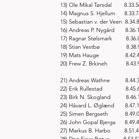
13) Ole Mikal Tørsdal        8.33.5
14) Magnus S. Hjellum      8.33.
15) Sebastian v. der Veen  8.34.
16) Andreas P. Nygård       8.36.
17) Ragnar Stølsmark         8.36.
18) Stian Vestbø                 8.38
19) Mats Hauge                 8.42.
20) Frew Z. Brkineh            8.43.
21) Andreas Wathne          8.44.
22) Erik Rullestad               8.45.
23) Birk N. Skogland          8.46.
24) Håvard L. Øglænd       8.47.
25) Simen Bergseth           8.49.
26) John Gopal Bjerga      8.49.
27) Markus B. Harbo         8.51.
28) Dag Einar Bøtun         8.53.5