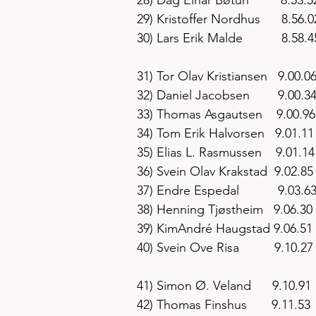
29) Kristoffer Nordhus      8.56.0
30) Lars Erik Malde           8.58.4
31) Tor Olav Kristiansen   9.00.0
32) Daniel Jacobsen        9.00.3
33) Thomas Asgautsen    9.00.96
34) Tom Erik Halvorsen   9.01.11
35) Elias L. Rasmussen    9.01.14
36) Svein Olav Krakstad  9.02.85
37) Endre Espedal           9.03.6
38) Henning Tjøstheim   9.06.30
39) KimAndré Haugstad 9.06.51
40) Svein Ove Risa          9.10.27
41) Simon Ø. Veland      9.10.91
42) Thomas Finshus       9.11.53