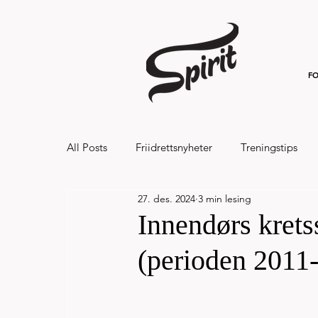
FO
All Posts
Friidrettsnyheter
Treningstips
27. des. 2024
3 min lesing
Hålandsvannet halvmaraton og 7km 20
Innendørs kret
(perioden 2011