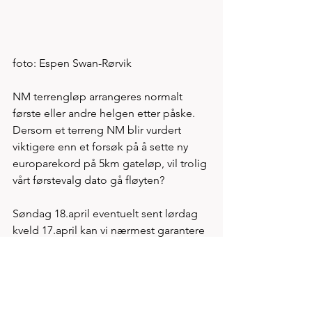
foto: Espen Swan-Rørvik
NM terrengløp arrangeres normalt 
første eller andre helgen etter påske.  
Dersom et terreng NM blir vurdert 
viktigere enn et forsøk på å sette ny 
europarekord på 5km gateløp, vil trolig 
vårt førstevalg dato gå fløyten? 
Søndag 18.april eventuelt sent lørdag 
kveld 17.april kan vi nærmest garantere 
løpsforhold hvor det er mulig å sette 
rekord. Men ingenting avgjort. Det er 
likevel lov å tenke høyt