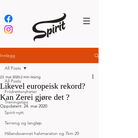
Innlegg
All Posts
23. mai 2020
2 min lesing
All Posts
Likevel europeisk rekord?
Friidrettsnyheter
Kan Zerei gjøre det ?
Treningstips
Oppdatert:
24. mai 2020
Spirit-nytt
Terreng og langløp
Hålandsvannet halvmaraton og 7km 20