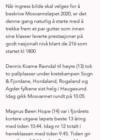
Når ingress bilde skal velges for å 
beskrive Mosvannsløpet 2020, er det 
denne gang naturlig å starte med å 
trekke frem et par gutter som innen 
sine klasser leverte prestasjoner på 
godt nasjonalt nivå blant de 216 som 
startet kl 1800  
Dennis Kvame Ravndal til høyre (13) tok 
to pallplasser under kretskampen Sogn 
& Fjordane, Hordaland, Rogaland og 
Agder fylkene sist helg i Haugesund. 
Idag gikk Mosvannet rundt på 10.05. 
Magnus Bøen Hope (14) var i fjorårets 
kortere utgave løpets beste 13 åring 
med tiden 10.44. Idag nr 12 totalt i 
herreklassen med tiden 9.45. Tiden gir 