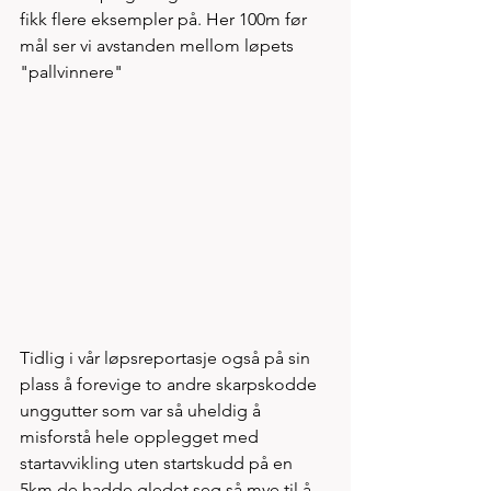
fikk flere eksempler på. Her 100m før 
mål ser vi avstanden mellom løpets 
"pallvinnere"
Tidlig i vår løpsreportasje også på sin 
plass å forevige to andre skarpskodde 
unggutter som var så uheldig å 
misforstå hele opplegget med 
startavvikling uten startskudd på en 
5km de hadde gledet seg så mye til å 