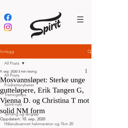
Innlegg
All Posts
9. sep. 2020
3 min lesing
All Posts
Mosvannsløpet: Sterke unge
Friidrettsnyheter
gutteløpere, Erik Tangen G,
Treningstips
Vienna D. og Christina T mot
Spirit-nytt
solid NM form
Terreng og langløp
Oppdatert:
10. sep. 2020
Hålandsvannet halvmaraton og 7km 20