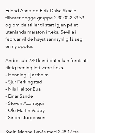
Erlend Aano og Eirik Dalva Skaale 
tilhører begge gruppe 2.30.00-2.39.59 
og om de stiller til start igjen på et 
utenlands maraton i f.eks. Sevilla i 
februar vil de høyst sannsynlig få seg 
en ny opptur. 
Andre sub 2.40 kandidater kan forutsatt 
riktig trening lett være f.eks. 
- Henning Tjøstheim
- Sjur Ferkingstad
- Nils Haktor Bua 
- Einar Sande
- Steven Acarregui 
- Ole Martin Vedøy
- Sindre Jørgensen 
Svein Magne Løvås med 2.48.17 fra 