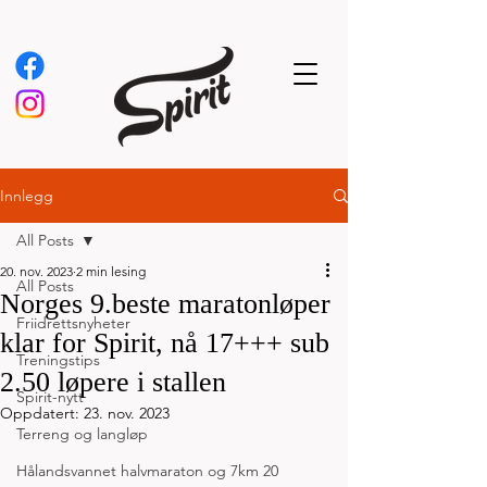
Innlegg
All Posts
20. nov. 2023
2 min lesing
All Posts
Norges 9.beste maratonløper
Friidrettsnyheter
klar for Spirit, nå 17+++ sub
Treningstips
2.50 løpere i stallen
Spirit-nytt
Oppdatert:
23. nov. 2023
Terreng og langløp
Hålandsvannet halvmaraton og 7km 20