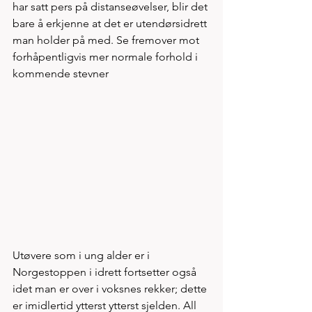
har satt pers på distanseøvelser, blir det 
bare å erkjenne at det er utendørsidrett 
man holder på med. Se fremover mot 
forhåpentligvis mer normale forhold i 
kommende stevner
Utøvere som i ung alder er i 
Norgestoppen i idrett fortsetter også 
idet man er over i voksnes rekker; dette 
er imidlertid ytterst ytterst sjelden. All 