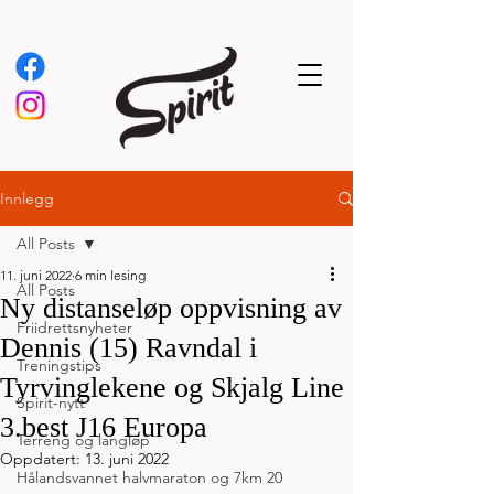
Innlegg
All Posts
11. juni 2022
6 min lesing
All Posts
Ny distanseløp oppvisning av
Friidrettsnyheter
Dennis (15) Ravndal i
Treningstips
Tyrvinglekene og Skjalg Line
Spirit-nytt
3.best J16 Europa
Terreng og langløp
Oppdatert:
13. juni 2022
Hålandsvannet halvmaraton og 7km 20