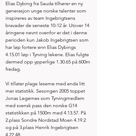
Elias Dybing fra Sauda tilhører en ny 
generasjon unge norske talenter som 
inspireres av team Ingebrigtsens 
bravader de seneste 10-12 år. Utover 14 
åringene nevnt ovenfor er det i denne 
perioden kun Jakob Ingebrigtsen som 
har løp fortere enn Elias Dybings 
4.15.01 løp i Tyrving lekene. Elias fulgte 
dermed opp ypperlige 1.30.65 på 600m 
fredag. 
Vi tillater plage leserne med enda litt 
mer statistikk. Sesongen 2005 toppet 
Jonas Legernes som Tyrvingmedlem 
med svensk pass den norske G14 
statistikken på 1500m med 4.13.57. På 
2.plass Sondre Nordstad Moen 4.19.2 
og på 3.plass Henrik Ingebrigtsen 
4.22.48. 