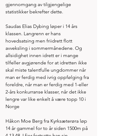
gjennomgang av tilgjengelige 
statistikker bekrefter dette. 
Saudas Elias Dybing løper i 14 års 
klassen. Langrenn er hans 
hovedsatsing men friidrett flott 
avveksling i sommermånedene. Og 
allsidighet innen idrett er i mange 
tilfeller avgjørende for at idretten ikke 
skal miste talentfulle ungdommer når 
man er ferdig med ivrig oppfølging fra 
foreldre, når man er ferdig med 1-eller 
2-års konkurranse klasser, når det ikke 
lengre var like enkelt å være topp 10 i 
Norge 
Håkon Moe Berg fra Kyrksæterøra løp 
14 år gammel for to år siden 1500m på 
4.13.48. I fjor fortsatte han sin 