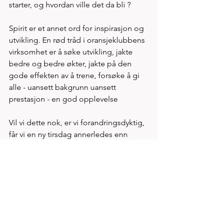
starter, og hvordan ville det da bli ?
Spirit er et annet ord for inspirasjon og 
utvikling. En rød tråd i oransjeklubbens 
virksomhet er å søke utvikling, jakte 
bedre og bedre økter, jakte på den 
gode effekten av å trene, forsøke å gi 
alle - uansett bakgrunn uansett 
prestasjon - en god opplevelse  
Vil vi dette nok, er vi forandringsdyktig, 
får vi en ny tirsdag annerledes enn 
forrige tirsdag og  utviser vi 
arbeidsmoral god nok til å takle 
motgang? 
Helt sentrale spørsmål i 
prestasjonsgrupper. 