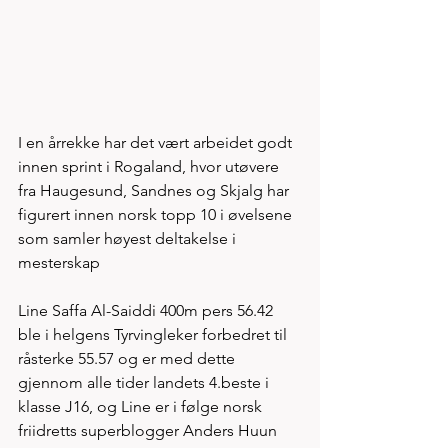
I en årrekke har det vært arbeidet godt 
innen sprint i Rogaland, hvor utøvere 
fra Haugesund, Sandnes og Skjalg har 
figurert innen norsk topp 10 i øvelsene 
som samler høyest deltakelse i 
mesterskap 
Line Saffa Al-Saiddi 400m pers 56.42 
ble i helgens Tyrvingleker forbedret til 
råsterke 55.57 og er med dette 
gjennom alle tider landets 4.beste i 
klasse J16, og Line er i følge norsk 
friidretts superblogger Anders Huun 