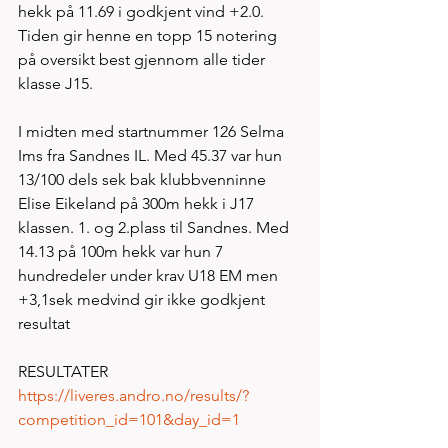
hekk på 11.69 i godkjent vind +2.0. 
Tiden gir henne en topp 15 notering 
på oversikt best gjennom alle tider 
klasse J15. 
I midten med startnummer 126 Selma 
Ims fra Sandnes IL. Med 45.37 var hun 
13/100 dels sek bak klubbvenninne 
Elise Eikeland på 300m hekk i J17 
klassen. 1. og 2.plass til Sandnes. Med 
14.13 på 100m hekk var hun 7 
hundredeler under krav U18 EM men 
+3,1sek medvind gir ikke godkjent 
resultat   
RESULTATER
https://liveres.andro.no/results/?
competition_id=101&day_id=1