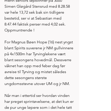
menn seniors løpsvinner på 3000 
Simen Gløgård Stensrud med 8.28.58 
var hele 13,72 sek bak sin tidligere 
bestetid, ser vi at Sebastian med 
8.47.44 faktisk perser med 4,02 sek. 
Oppmuntrende !   
For Magnus Bøen Hope (16) nest yngst 
blant Spirits suverene jr NM gullvinnere 
på 4x1500m har Tyrvinglekene vært 
blant sesongens hovedmål. Dessverre 
våknet han opp med feber dag før 
avreise til Tyrving og mistet således 
dette sesongens største 
ungdomsstevne utover UM og jr NM. 
Når man i ettertid ser hvordan vinden 
har preget sprintøvelsene, at det kun er 
de pur unge løpere som i det hele tatt 