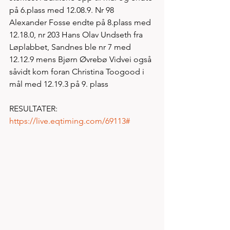
på 6.plass med 12.08.9. Nr 98 
Alexander Fosse endte på 8.plass med 
12.18.0, nr 203 Hans Olav Undseth fra 
Løplabbet, Sandnes ble nr 7 med 
12.12.9 mens Bjørn Øvrebø Vidvei også 
såvidt kom foran Christina Toogood i 
mål med 12.19.3 på 9. plass 
RESULTATER:  
https://live.eqtiming.com/69113#