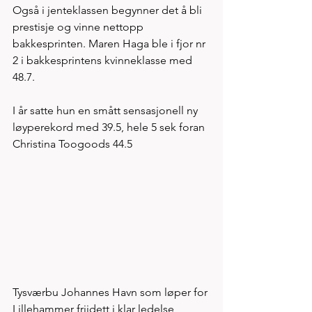
Også i jenteklassen begynner det å bli 
prestisje og vinne nettopp 
bakkesprinten. Maren Haga ble i fjor nr 
2 i bakkesprintens kvinneklasse med 
48.7. 
I år satte hun en smått sensasjonell ny 
løyperekord med 39.5, hele 5 sek foran 
Christina Toogoods 44.5 
Tysværbu Johannes Havn som løper for 
Lillehammer friidett i klar ledelse 