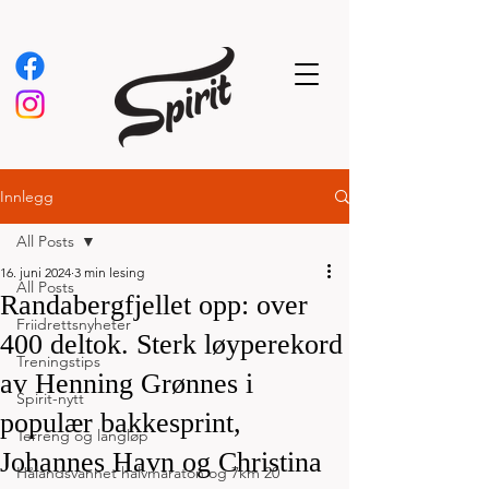
Innlegg
All Posts
16. juni 2024
3 min lesing
All Posts
Randabergfjellet opp: over
Friidrettsnyheter
400 deltok. Sterk løyperekord
Treningstips
av Henning Grønnes i
Spirit-nytt
populær bakkesprint,
Terreng og langløp
Johannes Havn og Christina
Hålandsvannet halvmaraton og 7km 20