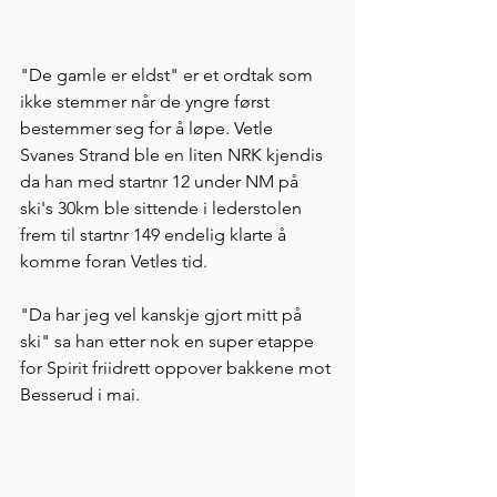
"De gamle er eldst" er et ordtak som 
ikke stemmer når de yngre først 
bestemmer seg for å løpe. Vetle 
Svanes Strand ble en liten NRK kjendis 
da han med startnr 12 under NM på 
ski's 30km ble sittende i lederstolen 
frem til startnr 149 endelig klarte å 
komme foran Vetles tid. 
"Da har jeg vel kanskje gjort mitt på 
ski" sa han etter nok en super etappe 
for Spirit friidrett oppover bakkene mot 
Besserud i mai. 