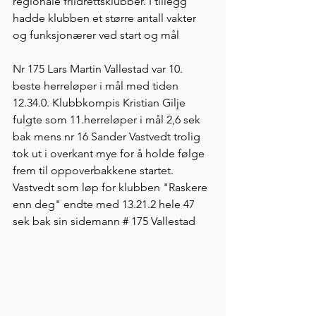
regionale friidrettsklubber. I tillegg 
hadde klubben et større antall vakter 
og funksjonærer ved start og mål 
Nr 175 Lars Martin Vallestad var 10. 
beste herreløper i mål med tiden 
12.34.0. Klubbkompis Kristian Gilje 
fulgte som 11.herreløper i mål 2,6 sek 
bak mens nr 16 Sander Vastvedt trolig 
tok ut i overkant mye for å holde følge 
frem til oppoverbakkene startet. 
Vastvedt som løp for klubben "Raskere 
enn deg" endte med 13.21.2 hele 47 
sek bak sin sidemann # 175 Vallestad 