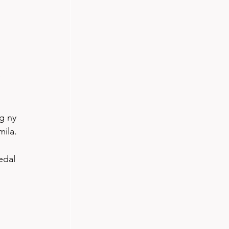
 
g ny 
ila. 
edal 