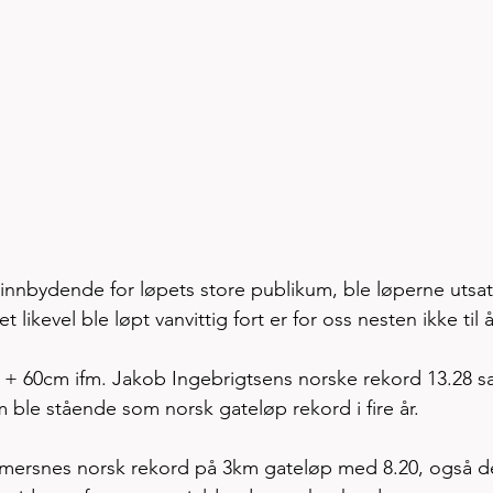
r innbydende for løpets store publikum, ble løperne utsatt
t likevel ble løpt vanvittig fort er for oss nesten ikke til å
m + 60cm ifm. Jakob Ingebrigtsens norske rekord 13.28 sa
 ble stående som norsk gateløp rekord i fire år. 
mmersnes norsk rekord på 3km gateløp med 8.20, også d