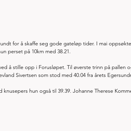
rundt for å skaffe seg gode gateløp tider. I mai oppsøkte
hun perset på 10km med 38.21. 
ed å stille opp i Forusløpet. Til øverste trinn på pallen o
Nevland Sivertsen som stod med 40.04 fra årets Egersundm
ed knusepers hun også til 39.39. Johanne Therese Komm