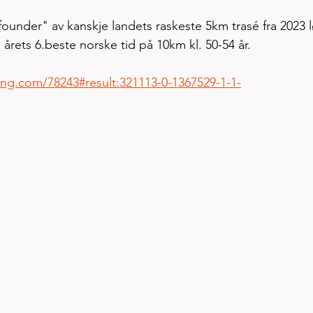
"founder" av kanskje landets raskeste 5km trasé fra 2023 l
l årets 6.beste norske tid på 10km kl. 50-54 år. 
ming.com/78243#result:321113-0-1367529-1-1-