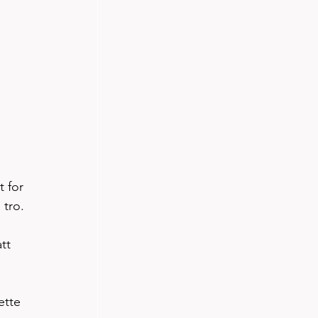
 for 
 tro.
tt 
ette 