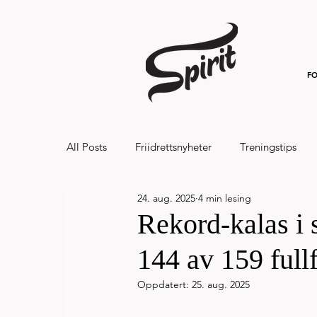
FO
All Posts
Friidrettsnyheter
Treningstips
24. aug. 2025
4 min lesing
Hålandsvannet halvmaraton og 7km 20
Rekord-kalas i 
144 av 159 fullf
Oppdatert:
25. aug. 2025