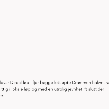
dvar Dirdal løp i fjor begge lettløpte Drammen halvmara
littig i lokale løp og med en utrolig jevnhet ift sluttider 
r.  