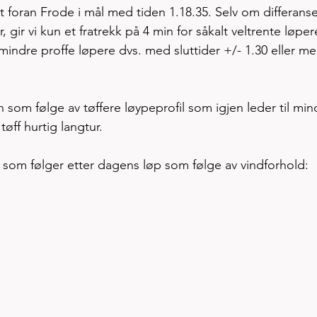
foran Frode i mål med tiden 1.18.35. Selv om differansen
ir vi kun et fratrekk på 4 min for såkalt veltrente løper
mindre proffe løpere dvs. med sluttider +/- 1.30 eller mer
n som følge av tøffere løypeprofil som igjen leder til min
øff hurtig langtur. 
kk som følger etter dagens løp som følge av vindforhold: