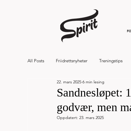
FO
All Posts
Friidrettsnyheter
Treningstips
22. mars 2025
6 min lesing
Hålandsvannet halvmaraton og 7km 20
Sandnesløpet: 1
godvær, men m
Oppdatert:
23. mars 2025