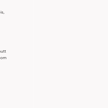
is, 
utt 
 som 