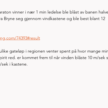
raton vinner i nær 1 min ledelse ble blåst av banen halve
a Bryne seg gjennom vindkastene og ble best blant 12 
 
ming.com/74393#result
a ulike gateløp i regionen venter spent på hvor mange min
Spirit red. er kommet frem til når vinden blåste 10 m/sek
sek i kastene. 