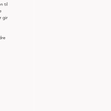
 til 
e 
 gir 
dre 