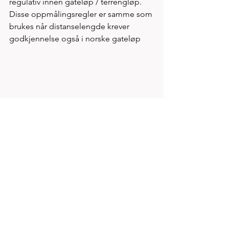
regulativ innen gateløp / terrengløp. 
Disse oppmålingsregler er samme som 
brukes når distanselengde krever 
godkjennelse også i norske gateløp
 HÅLANDSVANNET HALVMARATON 
OG 7 KM MOSJONSLØP - TIRSDAG 
14.APRIL 2020