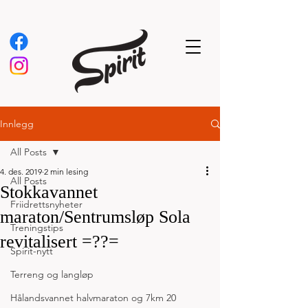
Innlegg
All Posts
4. des. 2019
2 min lesing
All Posts
Stokkavannet
Friidrettsnyheter
maraton/Sentrumsløp Sola
Treningstips
revitalisert =??=
Spirit-nytt
Terreng og langløp
Hålandsvannet halvmaraton og 7km 20