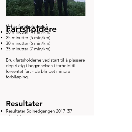
Fartsholdere
Vi har fartsholdere på
20 minutter (4 min/km)
25 minutter (5 min/km)
30 minutter (6 min/km)
35 minutter (7 min/km)
Bruk fartsholderne ved start til å plassere
deg riktig i begynnelsen i forhold til
forventet fart - da blir det mindre
forbiløping.
Resultater
Resultater Solnedgangen 2017
(57
påmeldte)
Resultater Solnedgangen 2018
(174
påmeldte)