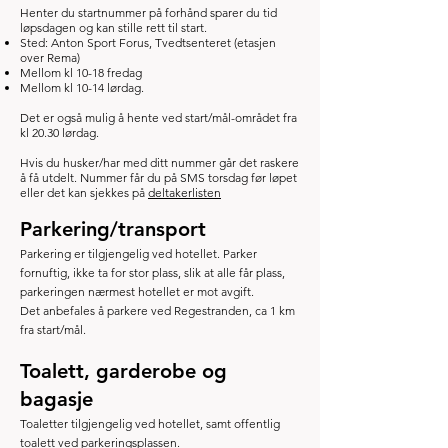
Henter du startnummer på forhånd sparer du tid
løpsdagen og kan stille rett til start.​
Sted: Anton Sport Forus, Tvedtsenteret (etasjen
over Rema)
Mellom kl 10-18 fredag
Mellom kl 10-14 lørdag.
Det er også mulig å hente ved start/mål-området fra
kl 20.30 lørdag.
Hvis du husker/har med ditt nummer går det raskere
å få utdelt. Nummer får du på SMS torsdag før løpet
eller det kan sjekkes på
deltakerlisten
Parkering/transport
Parkering er tilgjengelig ved hotellet. Parker
fornuftig, ikke ta for stor plass, slik at alle får plass,
parkeringen nærmest hotellet er mot avgift.
Det anbefales å parkere ved Regestranden, ca 1 km
fra start/mål.
Toalett, garderobe og
bagasje
Toaletter tilgjengelig ved hotellet, samt offentlig
toalett ved parkeringsplassen.