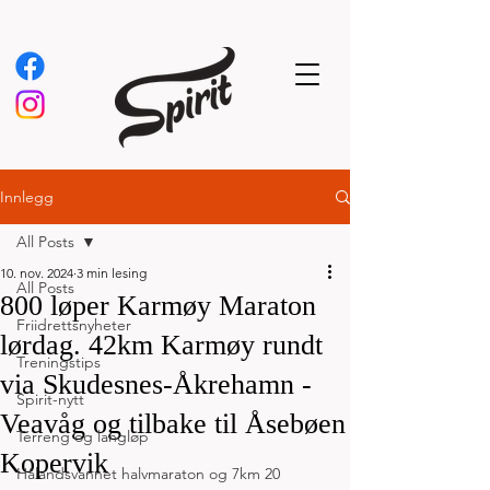
Innlegg
All Posts
10. nov. 2024
3 min lesing
All Posts
800 løper Karmøy Maraton
Friidrettsnyheter
lørdag. 42km Karmøy rundt
Treningstips
via Skudesnes-Åkrehamn -
Spirit-nytt
Veavåg og tilbake til Åsebøen
Terreng og langløp
Kopervik
Hålandsvannet halvmaraton og 7km 20