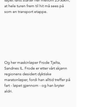
løpet først starter her mellom 25-30km, 
at hele turen frem til hit må sees på 
som en transport etappe. 
Og her maskinløper Frode Tjelta, 
Sandnes IL. Frode er etter vårt skjønn 
regionens desidert dyktiske 
maratonløper, fordi han alltid treffer på 
fart - løpet gjennom - og han bryter 
aldri. 