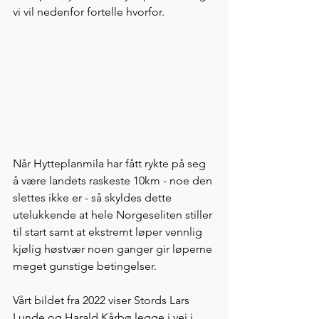
vi vil nedenfor fortelle hvorfor. 
Når Hytteplanmila har fått rykte på seg 
å være landets raskeste 10km - noe den 
slettes ikke er - så skyldes dette 
utelukkende at hele Norgeseliten stiller 
til start samt at ekstremt løper vennlig 
kjølig høstvær noen ganger gir løperne 
meget gunstige betingelser. 
Vårt bildet fra 2022 viser Stords Lars 
Lunde og Harald Kårbø legge i vei i 