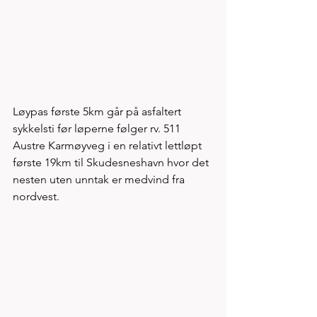
Løypas første 5km går på asfaltert 
sykkelsti før løperne følger rv. 511 
Austre Karmøyveg i en relativt lettløpt 
første 19km til Skudesneshavn hvor det 
nesten uten unntak er medvind fra 
nordvest. 