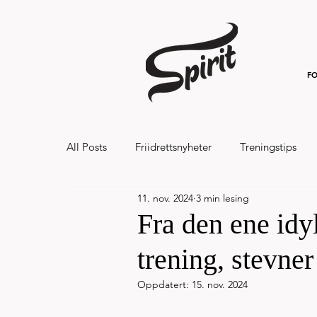
FO
All Posts
Friidrettsnyheter
Treningstips
11. nov. 2024
3 min lesing
Hålandsvannet halvmaraton og 7km 20
Fra den ene idyl
trening, stevner
Oppdatert:
15. nov. 2024