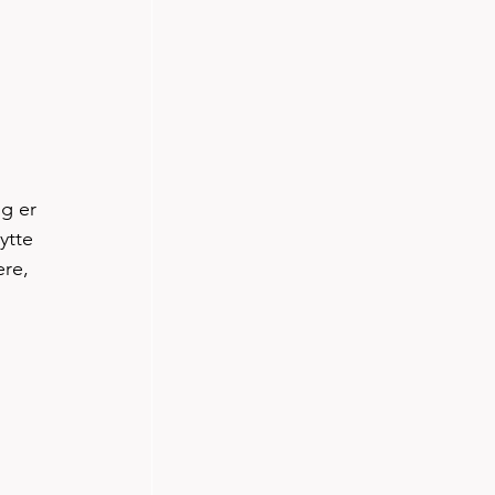
g er 
ytte 
ere, 