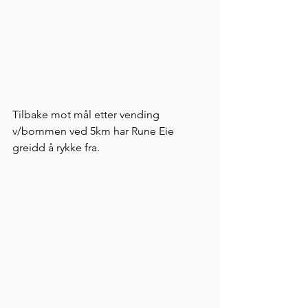
Tilbake mot mål etter vending 
v/bommen ved 5km har Rune Eie 
greidd å rykke fra. 