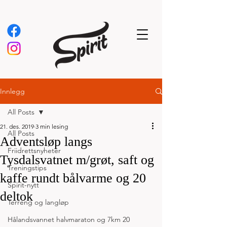
Innlegg
All Posts
21. des. 2019
3 min lesing
All Posts
Adventsløp langs
Friidrettsnyheter
Tysdalsvatnet m/grøt, saft og
Treningstips
kaffe rundt bålvarme og 20
Spirit-nytt
deltok
Terreng og langløp
Hålandsvannet halvmaraton og 7km 20