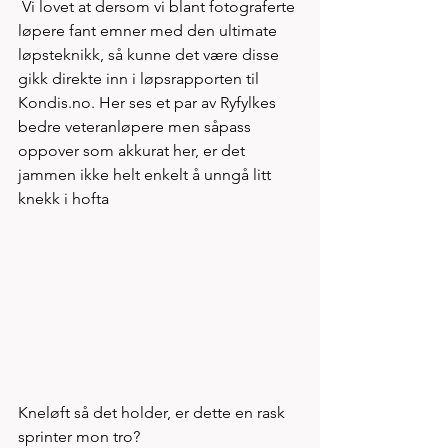
 Vi lovet at dersom vi blant fotograferte 
løpere fant emner med den ultimate 
løpsteknikk, så kunne det være disse 
gikk direkte inn i løpsrapporten til 
Kondis.no. Her ses et par av Ryfylkes 
bedre veteranløpere men såpass 
oppover som akkurat her, er det 
jammen ikke helt enkelt å unngå litt 
knekk i hofta  
Kneløft så det holder, er dette en rask 
sprinter mon tro? 