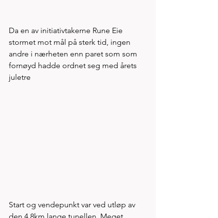
Da en av initiativtakerne Rune Eie 
stormet mot mål på sterk tid, ingen 
andre i nærheten enn paret som som 
fornøyd hadde ordnet seg med årets 
juletre
Start og vendepunkt var ved utløp av 
den 4,8km lange tunellen. Meget 