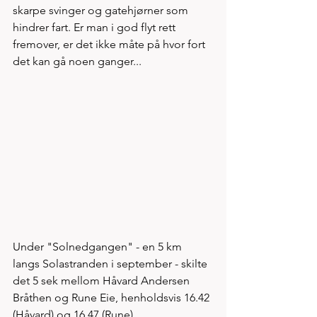
skarpe svinger og gatehjørner som 
hindrer fart. Er man i god flyt rett 
fremover, er det ikke måte på hvor fort 
det kan gå noen ganger...
Under "Solnedgangen" - en 5 km 
langs Solastranden i september - skilte 
det 5 sek mellom Håvard Andersen 
Bråthen og Rune Eie, henholdsvis 16.42 
(Håvard) og 16.47 (Rune) 