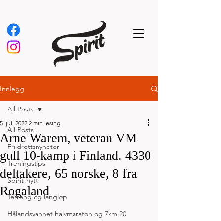
Innlegg
All Posts
5. juli 2022
2 min lesing
All Posts
Arne Warem, veteran VM
Friidrettsnyheter
gull 10-kamp i Finland. 4330
Treningstips
deltakere, 65 norske, 8 fra
Spirit-nytt
Rogaland
Terreng og langløp
Hålandsvannet halvmaraton og 7km 20