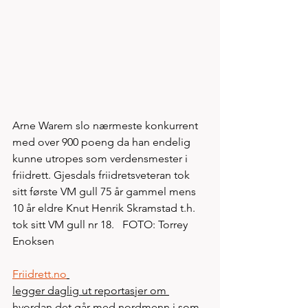
Arne Warem slo nærmeste konkurrent 
med over 900 poeng da han endelig 
kunne utropes som verdensmester i 
friidrett. Gjesdals friidretsveteran tok 
sitt første VM gull 75 år gammel mens 
10 år eldre Knut Henrik Skramstad t.h. 
tok sitt VM gull nr 18.   FOTO: Torrey 
Enoksen
Friidrett.no
legger daglig ut reportasjer om 
hvordan det går med nordmenn i som 