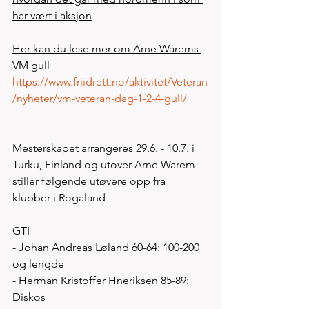
har vært i aksjon
Her kan du lese mer om Arne Warems 
VM gull
https://www.friidrett.no/aktivitet/Veteran
/nyheter/vm-veteran-dag-1-2-4-gull/
Mesterskapet arrangeres 29.6. - 10.7. i 
Turku, Finland og utover Arne Warem 
stiller følgende utøvere opp fra 
klubber i Rogaland
GTI
- Johan Andreas Løland 60-64: 100-200 
og lengde
- Herman Kristoffer Hneriksen 85-89: 
Diskos