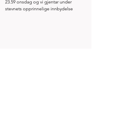
23.59 onsdag og vi gjentar under 
stevnets opprinnelige innbydelse 
1500m kvinner og 800m menn eneste 
øvelser under Spirits avslutningsstevne 
innendørs fra kl 1930 torsdag 30.mars
PÅMELDING / INFO: 
https://isonen.no/event/clf9i2760131294
017u60jnvi2w/
Basert på bestetid 2022 (ute) og 2023 