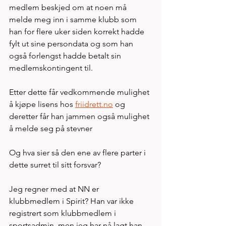
medlem beskjed om at noen må 
melde meg inn i samme klubb som 
han for flere uker siden korrekt hadde 
fylt ut sine persondata og som han 
også forlengst hadde betalt sin 
medlemskontingent til.
Etter dette får vedkommende mulighet 
å kjøpe lisens hos 
friidrett.no
 og 
deretter får han jammen også mulighet 
å melde seg på stevner 
Og hva sier så den ene av flere parter i 
dette surret til sitt forsvar?
Jeg regner med at NN er 
klubbmedlem i Spirit? Han var ikke 
registrert som klubbmedlem i 
sportsadmin, men jeg har nå lagt han 