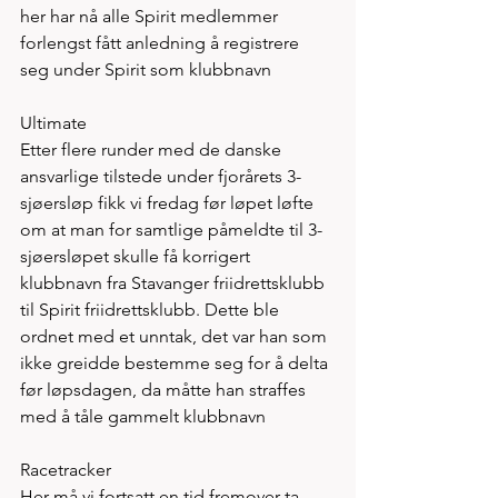
her har nå alle Spirit medlemmer 
forlengst fått anledning å registrere 
seg under Spirit som klubbnavn
Ultimate
Etter flere runder med de danske 
ansvarlige tilstede under fjorårets 3-
sjøersløp fikk vi fredag før løpet løfte 
om at man for samtlige påmeldte til 3-
sjøersløpet skulle få korrigert 
klubbnavn fra Stavanger friidrettsklubb 
til Spirit friidrettsklubb. Dette ble 
ordnet med et unntak, det var han som 
ikke greidde bestemme seg for å delta 
før løpsdagen, da måtte han straffes 
med å tåle gammelt klubbnavn 
Racetracker
Her må vi fortsatt en tid fremover ta 