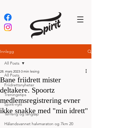
Innlegg
All Posts
28. mars 2023
3 min lesing
All Posts
Bane friidrett mister
Friidrettsnyheter
deltakere. Spoortz
Treningstips
medlemsregistrering evner
Spirit-nytt
ikke snakke med "min idrett"
Terreng og langløp
Hålandsvannet halvmaraton og 7km 20