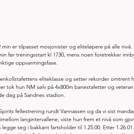
9.min er tilpasset mosjonister og eliteløpere på alle nivå.
 min før treningsstart kl 1730, mens noen foretrekker innby
viktige oppvarmingsfase. 
enkollstafettens eliteklasse og setter rekorder omtrent h
ommer tok hun NM sølv på 4x800m banestafetter og vetera
e dag på Sandnes stadion.  
Spirits fellestrening rundt Vannassen og da vi sist mandag
imellom langintervallene, viste hun frem et nivå som gjo
 legge seg i bakkant fartsholder til 1.25.00. Etter 1.26.01 