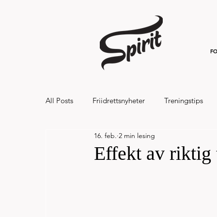
FO
All Posts
Friidrettsnyheter
Treningstips
16. feb.
2 min lesing
Hålandsvannet halvmaraton og 7km 20
Effekt av riktig