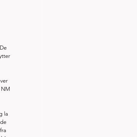
 De 
tter 
ver 
n NM 
 la 
rde 
fra 