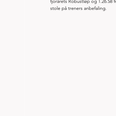
fjorårets Robustløp og 1.26.58 f
stole på treners anbefaling. 