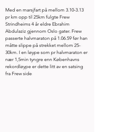
Med en marsjfart på mellom 3.10-3.13 
pr km opp til 25km fulgte Frew 
Strindheims 4 år eldre Ebrahim 
Abdulaziz gjennom Oslo gater. Frew 
passerte halvmaraton på 1.06.59 før han 
måtte slippe på strekket mellom 25-
30km. I en løype som pr halvmaraton er 
nær 1,5min tyngre enn Københavns 
rekordløype er dette litt av en satsing 
fra Frew side  