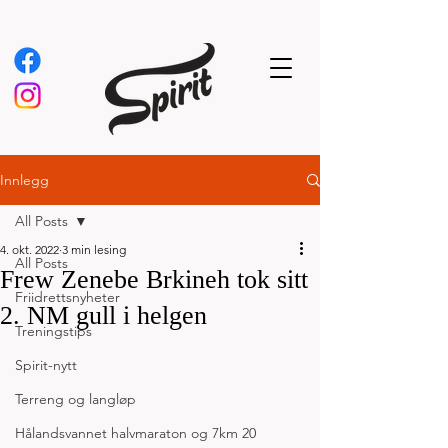
Innlegg
All Posts
4. okt. 2022
3 min lesing
All Posts
Frew Zenebe Brkineh tok sitt
Friidrettsnyheter
2. NM gull i helgen
Treningstips
Spirit-nytt
Terreng og langløp
Hålandsvannet halvmaraton og 7km 20