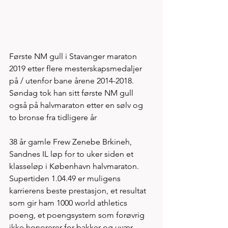
Første NM gull i Stavanger maraton 
2019 etter flere mesterskapsmedaljer 
på / utenfor bane årene 2014-2018. 
Søndag tok han sitt første NM gull 
også på halvmaraton etter en sølv og 
to bronse fra tidligere år 
38 år gamle Frew Zenebe Brkineh, 
Sandnes IL løp for to uker siden et 
klasseløp i København halvmaraton. 
Supertiden 1.04.49 er muligens 
karrierens beste prestasjon, et resultat 
som gir ham 1000 world athletics 
poeng, et poengsystem som forøvrig 
ikke honorerer for bakker og uvær - 