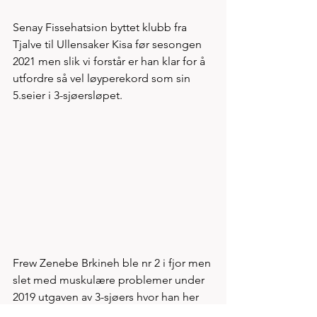
Senay Fissehatsion byttet klubb fra 
Tjalve til Ullensaker Kisa før sesongen 
2021 men slik vi forstår er han klar for å 
utfordre så vel løyperekord som sin 
5.seier i 3-sjøersløpet. 
Frew Zenebe Brkineh ble nr 2 i fjor men 
slet med muskulære problemer under 
2019 utgaven av 3-sjøers hvor han her 
løper inn til 5.plass med tiden 1.07.50. 