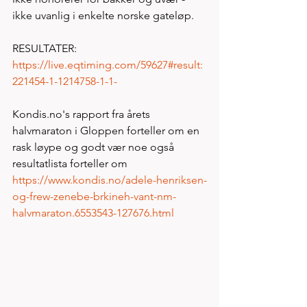
ikke uvanlig i enkelte norske gateløp. 
RESULTATER: 
https://live.eqtiming.com/59627#result:
221454-1-1214758-1-1-
Kondis.no's rapport fra årets 
halvmaraton i Gloppen forteller om en 
rask løype og godt vær noe også 
resultatlista forteller om   
https://www.kondis.no/adele-henriksen-
og-frew-zenebe-brkineh-vant-nm-
halvmaraton.6553543-127676.html