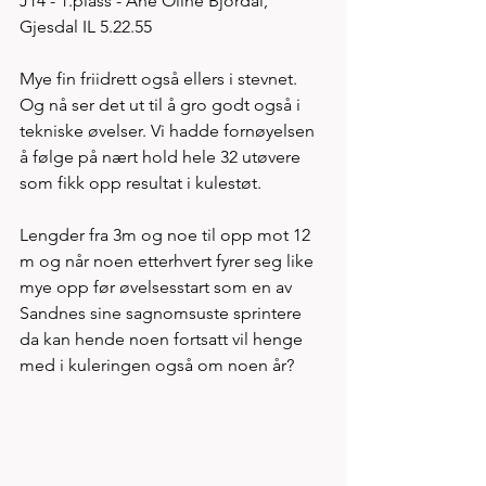
J14 - 1.plass - Ane Oline Bjordal, 
Gjesdal IL 5.22.55 
Mye fin friidrett også ellers i stevnet. 
Og nå ser det ut til å gro godt også i 
tekniske øvelser. Vi hadde fornøyelsen 
å følge på nært hold hele 32 utøvere 
som fikk opp resultat i kulestøt. 
Lengder fra 3m og noe til opp mot 12 
m og når noen etterhvert fyrer seg like 
mye opp før øvelsesstart som en av 
Sandnes sine sagnomsuste sprintere 
da kan hende noen fortsatt vil henge 
med i kuleringen også om noen år? 