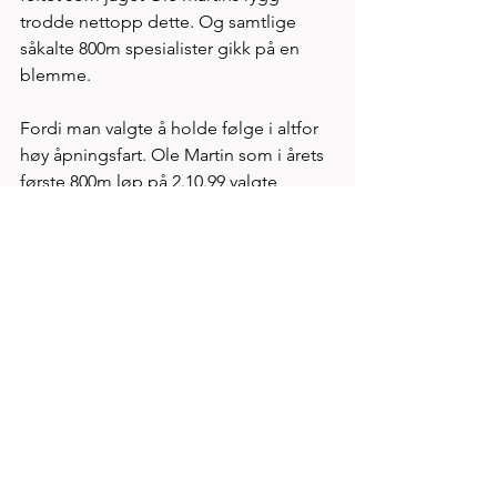
trodde nettopp dette. Og samtlige 
såkalte 800m spesialister gikk på en 
blemme. 
Fordi man valgte å holde følge i altfor 
høy åpningsfart. Ole Martin som i årets 
første 800m løp på 2.10.99 valgte 
denne gang å løpe uten klokke - som 
skal være obligatorisk - pluss han dels 
motvillig ble med på en lengre 
oppvarming. Treffer man ikke er det 
kun manglende fart trening som 
mangler.
Etterpåklokskap er ingen stor idrett 
men vi prøver oss likevel. En 
åpningsfart 1,5 sek saktere med 31 på 
førsterunde, videre 31.5, 32.5 og 33 ville 