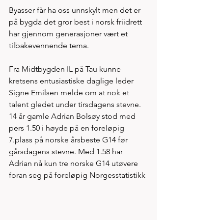
Byasser får ha oss unnskylt men det er 
på bygda det gror best i norsk friidrett 
har gjennom generasjoner vært et 
tilbakevennende tema. 
Fra Midtbygden IL på Tau kunne 
kretsens entusiastiske daglige leder 
Signe Emilsen melde om at nok et 
talent gledet under tirsdagens stevne. 
14 år gamle Adrian Bolsøy stod med 
pers 1.50 i høyde på en foreløpig 
7.plass på norske årsbeste G14 før 
gårsdagens stevne. Med 1.58 har 
Adrian nå kun tre norske G14 utøvere 
foran seg på foreløpig Norgesstatistikk 