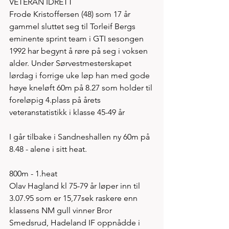
VETERAN IDRETT
Frode Kristoffersen (48) som 17 år 
gammel sluttet seg til Torleif Bergs 
eminente sprint team i GTI sesongen 
1992 har begynt å røre på seg i voksen 
alder. Under Sørvestmesterskapet  
lørdag i forrige uke løp han med gode 
høye kneløft 60m på 8.27 som holder til 
foreløpig 4.plass på årets 
veteranstatistikk i klasse 45-49 år
I går tilbake i Sandneshallen ny 60m på 
8.48 - alene i sitt heat.  
800m - 1.heat 
Olav Hagland kl 75-79 år løper inn til 
3.07.95 som er 15,77sek raskere enn 
klassens NM gull vinner Bror 
Smedsrud, Hadeland IF oppnådde i 