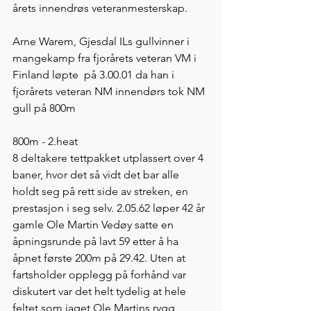
årets innendrøs veteranmesterskap. 
Arne Warem, Gjesdal ILs gullvinner i 
mangekamp fra fjorårets veteran VM i 
Finland løpte  på 3.00.01 da han i 
fjorårets veteran NM innendørs tok NM 
gull på 800m 
800m - 2.heat 
8 deltakere tettpakket utplassert over 4 
baner, hvor det så vidt det bar alle 
holdt seg på rett side av streken, en 
prestasjon i seg selv. 2.05.62 løper 42 år 
gamle Ole Martin Vedøy satte en 
åpningsrunde på lavt 59 etter å ha 
åpnet første 200m på 29.42. Uten at 
fartsholder opplegg på forhånd var 
diskutert var det helt tydelig at hele 
feltet som jaget Ole Martins rygg 