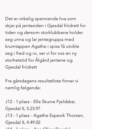
Det er virkelig spennende hva som 
skjer på jentesiden i Gjesdal friidrett for 
tiden og dersom storklubbene holder 
seg unna og lar jentegruppa med 
krumtappen Agathe i spiss få utvikle 
seg i fred og ro, ser vi for oss en ny 
storhetstid for Ålgård jentene og 
Gjesdal friidrett
Fra gårsdagens resultatliste finner vi 
nemlig følgende:
J12 - 1.plass - Ella Skurve Fjeldsbø, 
Gjesdal IL 5.23.97
J13 - 1.plass - Agathe Espevik Thorsen, 
Gjesdal IL 4.49.02