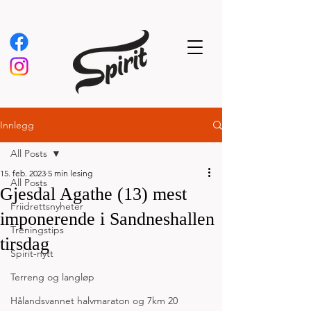
Innlegg
All Posts
15. feb. 2023
5 min lesing
All Posts
Gjesdal Agathe (13) mest
Friidrettsnyheter
imponerende i Sandneshallen
Treningstips
tirsdag
Spirit-nytt
Terreng og langløp
Hålandsvannet halvmaraton og 7km 20