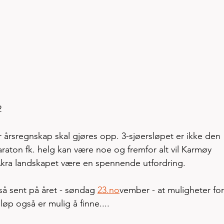
2
r årsregnskap skal gjøres opp. 3-sjøersløpet er ikke den 
raton fk. helg kan være noe og fremfor alt vil Karmøy 
Åkra landskapet være en spennende utfordring. 
å sent på året - søndag 
23.no
vember - at muligheter for
løp også er mulig å finne.... 