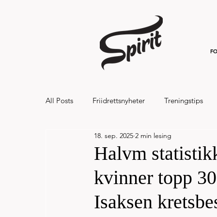
FO
All Posts
Friidrettsnyheter
Treningstips
18. sep. 2025
2 min lesing
Hålandsvannet halvmaraton og 7km 20
Halvm statistikk
kvinner topp 30
Isaksen kretsbe