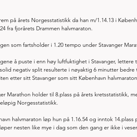
frem på årets Norgesstatistikk da han m/1.14.13 i Køben
24 fra fjorårets Drammen halvmaraton. 
elgen som fartsholder i 1.20 tempo under Stavanger Mara
ne å puste i enn høy luftfuktighet i Stavanger, lettere t
id negativ split resulterte i nøyaktig 6 minutter bedre t
sliten etter sitt Stavanger som sitt København halvmaraton.
er Marathon holder til 8.plass på årets kretsstatistikk, m
eløpig Norgesstatistikk. 
nhavn halvmaraton løp hun på 1.16.54 og inntok 14.plass 
løper nesten like mye i dag som den gang er ikke i vesen