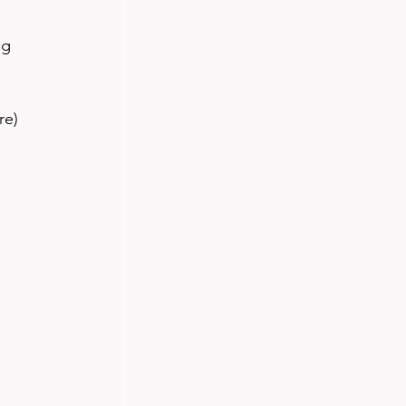
Og 
re)