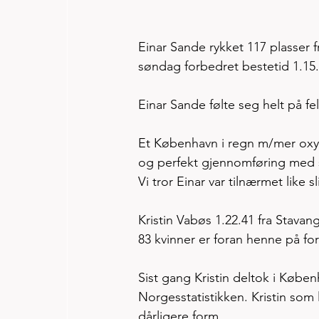
Einar Sande rykket 117 plasser 
søndag forbedret bestetid 1.15.
Einar Sande følte seg helt på f
Et København i regn m/mer oxyge
og perfekt gjennomføring med sol
Vi tror Einar var tilnærmet like 
Kristin Vabøs 1.22.41 fra Stavang
83 kvinner er foran henne på for
Sist gang Kristin deltok i Købe
Norgesstatistikken. Kristin som 
dårligere form. 