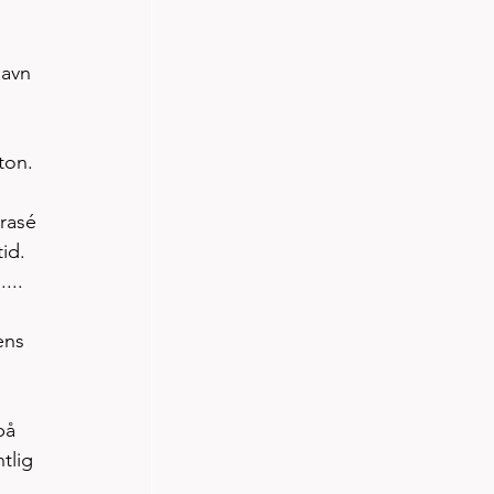
havn 
ton. 
rasé 
id. 
... 
ens 
på 
tlig 