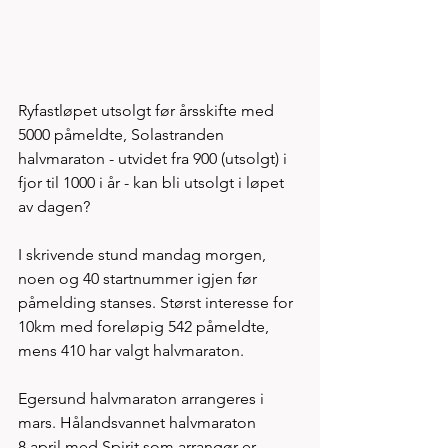
Ryfastløpet utsolgt før årsskifte med 
5000 påmeldte, Solastranden 
halvmaraton - utvidet fra 900 (utsolgt) i 
fjor til 1000 i år - kan bli utsolgt i løpet 
av dagen? 
I skrivende stund mandag morgen, 
noen og 40 startnummer igjen før 
påmelding stanses. Størst interesse for 
10km med foreløpig 542 påmeldte, 
mens 410 har valgt halvmaraton. 
Egersund halvmaraton arrangeres i 
mars. Hålandsvannet halvmaraton 
8.april med Spirit som arrangør er 