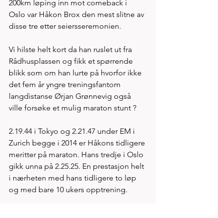
200km løping inn mot comeback i 
Oslo var Håkon Brox den mest slitne av 
disse tre etter seiersseremonien. 
Vi hilste helt kort da han ruslet ut fra 
Rådhusplassen og fikk et spørrende 
blikk som om han lurte på hvorfor ikke 
det fem år yngre treningsfantom 
langdistanse Ørjan Grønnevig også 
ville forsøke et mulig maraton stunt ? 
2.19.44 i Tokyo og 2.21.47 under EM i 
Zurich begge i 2014 er Håkons tidligere 
meritter på maraton. Hans tredje i Oslo 
gikk unna på 2.25.25. En prestasjon helt 
i nærheten med hans tidligere to løp 
og med bare 10 ukers opptrening. 
Tok du an Ørjan? Hva med et besøk i 