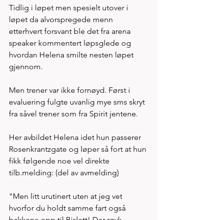
Tidlig i løpet men spesielt utover i 
løpet da alvorspregede menn 
etterhvert forsvant ble det fra arena 
speaker kommentert løpsglede og 
hvordan Helena smilte nesten løpet 
gjennom. 
Men trener var ikke fornøyd. Først i 
evaluering fulgte uvanlig mye sms skryt 
fra såvel trener som fra Spirit jentene. 
Her avbildet Helena idet hun passerer 
Rosenkrantzgate og løper så fort at hun 
fikk følgende noe vel direkte 
tilb.melding: (del av avmelding)
"Men litt urutinert uten at jeg vet 
hvorfor du holdt samme fart også 
bakkene opp til Bislett! Der røyk 