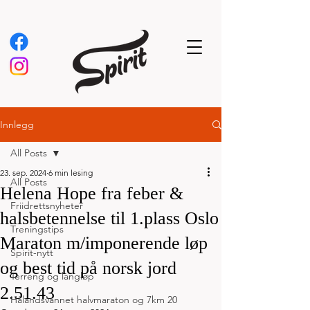
Innlegg
All Posts
23. sep. 2024
6 min lesing
All Posts
Helena Hope fra feber &
Friidrettsnyheter
halsbetennelse til 1.plass Oslo
Treningstips
Maraton m/imponerende løp
Spirit-nytt
og best tid på norsk jord
Terreng og langløp
2.51.43
Hålandsvannet halvmaraton og 7km 20