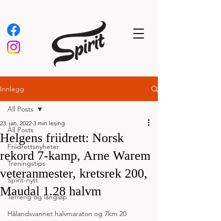
Innlegg
All Posts
23. jan. 2022
3 min lesing
All Posts
Helgens friidrett: Norsk
Friidrettsnyheter
rekord 7-kamp, Arne Warem
Treningstips
veteranmester, kretsrek 200,
Spirit-nytt
Maudal 1.28 halvm
Terreng og langløp
Hålandsvannet halvmaraton og 7km 20