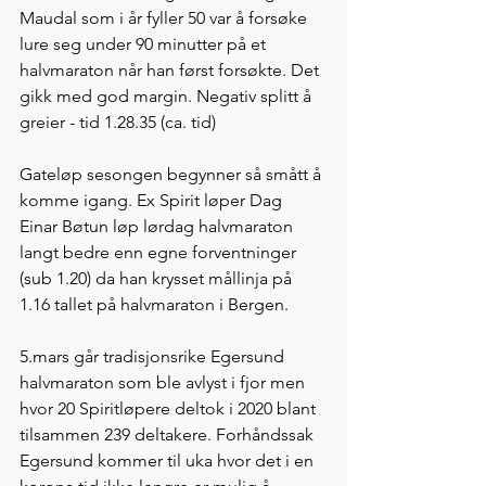
Maudal som i år fyller 50 var å forsøke 
lure seg under 90 minutter på et 
halvmaraton når han først forsøkte. Det 
gikk med god margin. Negativ splitt å 
greier - tid 1.28.35 (ca. tid)  
Gateløp sesongen begynner så smått å 
komme igang. Ex Spirit løper Dag 
Einar Bøtun løp lørdag halvmaraton 
langt bedre enn egne forventninger 
(sub 1.20) da han krysset mållinja på 
1.16 tallet på halvmaraton i Bergen. 
5.mars går tradisjonsrike Egersund 
halvmaraton som ble avlyst i fjor men 
hvor 20 Spiritløpere deltok i 2020 blant 
tilsammen 239 deltakere. Forhåndssak 
Egersund kommer til uka hvor det i en 