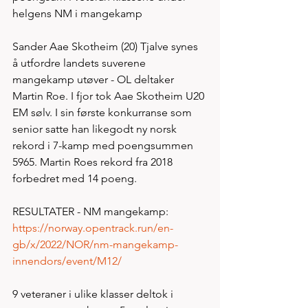
helgens NM i mangekamp
Sander Aae Skotheim (20) Tjalve synes 
å utfordre landets suverene 
mangekamp utøver - OL deltaker 
Martin Roe. I fjor tok Aae Skotheim U20 
EM sølv. I sin første konkurranse som 
senior satte han likegodt ny norsk 
rekord i 7-kamp med poengsummen 
5965. Martin Roes rekord fra 2018 
forbedret med 14 poeng. 
RESULTATER - NM mangekamp:
https://norway.opentrack.run/en-
gb/x/2022/NOR/nm-mangekamp-
innendors/event/M12/
9 veteraner i ulike klasser deltok i 