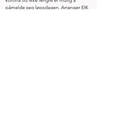
korona tid ikke lengre er mulig å 
påmelde seg løpsdagen. Arrangør EIK 
friidrett godtar kun online påmeldinger 
PÅMELDING EGERSUND 2022:
https://mosjon.friidrett.no/participant/p
articipants.aspx?id=360910