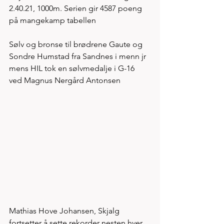
2.40.21, 1000m. Serien gir 4587 poeng 
på mangekamp tabellen 
Sølv og bronse til brødrene Gaute og 
Sondre Humstad fra Sandnes i menn jr 
mens HIL tok en sølvmedalje i G-16 
ved Magnus Nergård Antonsen   
Mathias Hove Johansen, Skjalg 
fortsetter å sette rekorder nesten hver 