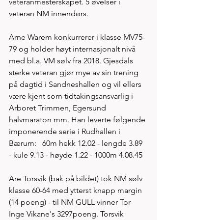
veteranmesterskapet. 5 øvelser i 
veteran NM innendørs. 
Arne Warem konkurrerer i klasse MV75-
79 og holder høyt internasjonalt nivå 
med bl.a. VM sølv fra 2018. Gjesdals 
sterke veteran gjør mye av sin trening 
på dagtid i Sandneshallen og vil ellers 
være kjent som tidtakingsansvarlig i 
Arboret Trimmen, Egersund 
halvmaraton mm. Han leverte følgende 
imponerende serie i Rudhallen i 
Bærum:   60m hekk 12.02 - lengde 3.89 
- kule 9.13 - høyde 1.22 - 1000m 4.08.45  
Are Torsvik (bak på bildet) tok NM sølv 
klasse 60-64 med ytterst knapp margin 
(14 poeng) - til NM GULL vinner Tor 
Inge Vikane's 3297poeng. Torsvik 