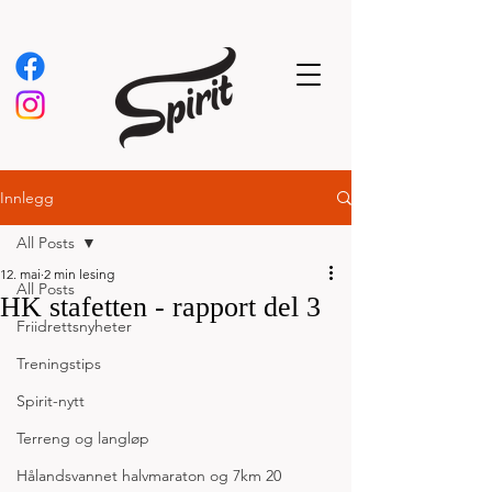
Innlegg
All Posts
12. mai
2 min lesing
All Posts
HK stafetten - rapport del 3
Friidrettsnyheter
Treningstips
Spirit-nytt
Terreng og langløp
Hålandsvannet halvmaraton og 7km 20