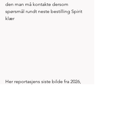
den man må kontakte dersom 
spørsmål rundt neste bestilling Spirit 
klær 
Her reportasjens siste bilde fra 2026, 
Spirits 35+ lag i velkledd oransje men 
hvor klesminister Andrea Høie var 
opptatt med å passe lillegutt mens 
Yvonne Smith var på vei ut for å klargjør 
for etappen som lå over 9km spasertur 
fra Bislett. 