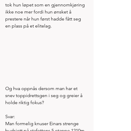
tok hun løpet som en gjennomkjøring 
ikke noe mer fordi hun ønsket å 
prestere når hun først hadde fått seg 
en plass på et elitelag. 
Og hva oppnås dersom man har et 
snev toppidrettsgen i seg og greier å 
holde riktig fokus? 
Svar: 
Man formelig knuser Einars strenge 
budsjett på stafettens 5.etappe 1210m 