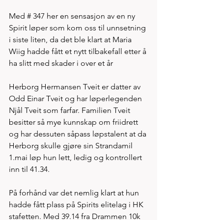
Med # 347 her en sensasjon av en ny 
Spirit løper som kom oss til unnsetning 
i siste liten, da det ble klart at Maria 
Wiig hadde fått et nytt tilbakefall etter å 
ha slitt med skader i over et år
Herborg Hermansen Tveit er datter av 
Odd Einar Tveit og har løperlegenden 
Njål Tveit som farfar. Familien Tveit 
besitter så mye kunnskap om friidrett 
og har dessuten såpass løpstalent at da 
Herborg skulle gjøre sin Strandamil 
1.mai løp hun lett, ledig og kontrollert 
inn til 41.34. 
På forhånd var det nemlig klart at hun 
hadde fått plass på Spirits elitelag i HK 
stafetten. Med 39.14 fra Drammen 10k 