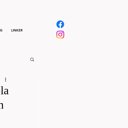
NG
LINKER
la
n