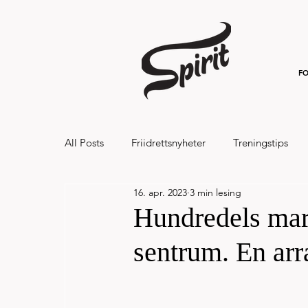
FO
All Posts
Friidrettsnyheter
Treningstips
16. apr. 2023
3 min lesing
Hålandsvannet halvmaraton og 7km 20
Hundredels mara
sentrum. En arr