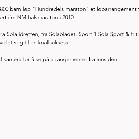
r 800 barn løp "Hundredels maraton" et løparrangement f
gert ifm NM halvmaraton i 2010
a Sola idretten, fra Solabladet, Sport 1 Sola Sport & friti
viklet seg til en knallsuksess 
ed kamera for å se på arrangementet fra innsiden 