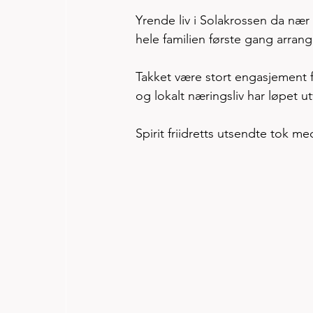
Yrende liv i Solakrossen da næ
hele familien første gang arran
Takket være stort engasjement fr
og lokalt næringsliv har løpet ut
Spirit friidretts utsendte tok m