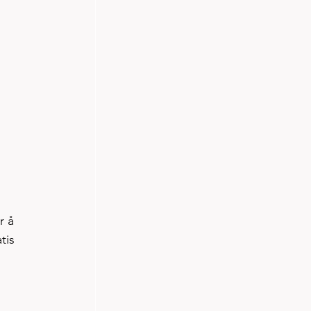
r å 
tis 