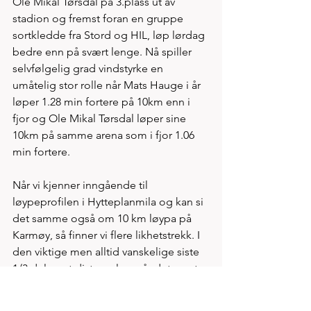
Ole Mikal Tørsdal på 3.plass ut av 
stadion og fremst foran en gruppe 
sortkledde fra Stord og HIL, løp lørdag 
bedre enn på svært lenge. Nå spiller 
selvfølgelig grad vindstyrke en 
umåtelig stor rolle når Mats Hauge i år 
løper 1.28 min fortere på 10km enn i 
fjor og Ole Mikal Tørsdal løper sine 
10km på samme arena som i fjor 1.06 
min fortere. 
Når vi kjenner inngående til 
løypeprofilen i Hytteplanmila og kan si 
det samme også om 10 km løypa på 
Karmøy, så finner vi flere likhetstrekk. I 
den viktige men alltid vanskelige siste 
1/3 del av et distanseløp går det mest 
nedover i Kopervik og i Hole. Det 
eneste virkelige fartsdempende i 