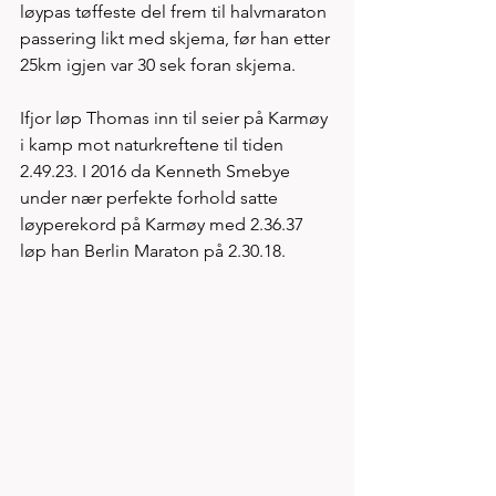
løypas tøffeste del frem til halvmaraton 
passering likt med skjema, før han etter 
25km igjen var 30 sek foran skjema. 
Ifjor løp Thomas inn til seier på Karmøy 
i kamp mot naturkreftene til tiden 
2.49.23. I 2016 da Kenneth Smebye 
under nær perfekte forhold satte 
løyperekord på Karmøy med 2.36.37 
løp han Berlin Maraton på 2.30.18. 