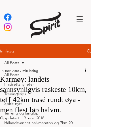
Innlegg
All Posts
18. nov. 2018
7 min lesing
All Posts
Karmøy: landets
Friidrettsnyheter
sannsynligvis raskeste 10km,
Treningstips
tøff 42km trasé rundt øya -
Spirit-nytt
men flest løp halvm.
Terreng og langløp
Oppdatert:
19. nov. 2018
Hålandsvannet halvmaraton og 7km 20