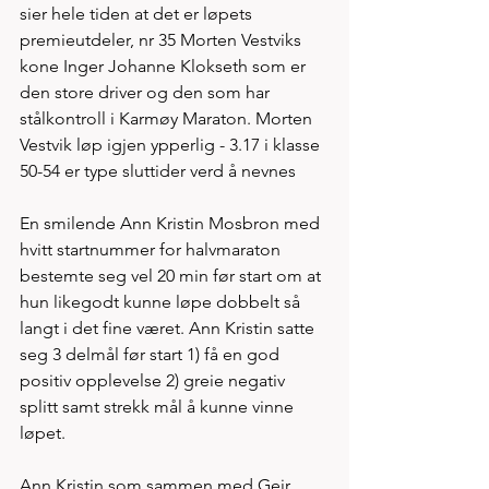
sier hele tiden at det er løpets 
premieutdeler, nr 35 Morten Vestviks 
kone Inger Johanne Klokseth som er 
den store driver og den som har 
stålkontroll i Karmøy Maraton. Morten 
Vestvik løp igjen ypperlig - 3.17 i klasse 
50-54 er type sluttider verd å nevnes  
En smilende Ann Kristin Mosbron med 
hvitt startnummer for halvmaraton 
bestemte seg vel 20 min før start om at 
hun likegodt kunne løpe dobbelt så 
langt i det fine været. Ann Kristin satte 
seg 3 delmål før start 1) få en god 
positiv opplevelse 2) greie negativ 
splitt samt strekk mål å kunne vinne 
løpet. 
Ann Kristin som sammen med Geir 