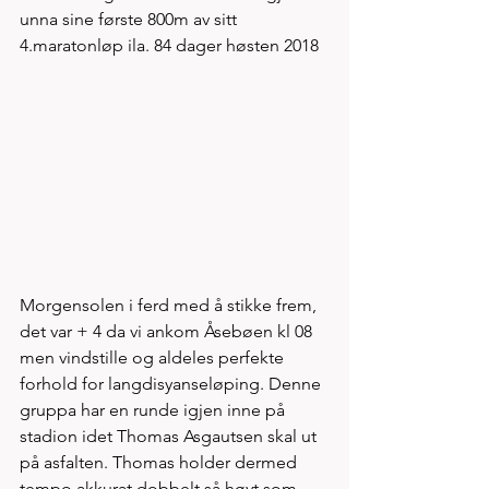
unna sine første 800m av sitt 
4.maratonløp ila. 84 dager høsten 2018
Morgensolen i ferd med å stikke frem, 
det var + 4 da vi ankom Åsebøen kl 08 
men vindstille og aldeles perfekte 
forhold for langdisyanseløping. Denne 
gruppa har en runde igjen inne på 
stadion idet Thomas Asgautsen skal ut 
på asfalten. Thomas holder dermed 
tempo akkurat dobbelt så høyt som 