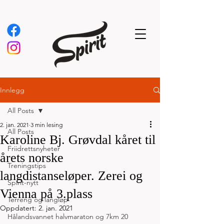
Innlegg
All Posts
2. jan. 2021
3 min lesing
All Posts
Karoline Bj. Grøvdal kåret til
Friidrettsnyheter
årets norske
Treningstips
langdistanseløper. Zerei og
Spirit-nytt
Vienna på 3.plass
Terreng og langløp
Oppdatert:
2. jan. 2021
Hålandsvannet halvmaraton og 7km 20