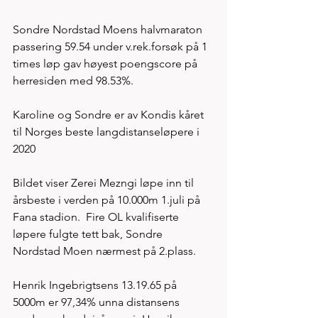
Sondre Nordstad Moens halvmaraton 
passering 59.54 under v.rek.forsøk på 1 
times løp gav høyest poengscore på 
herresiden med 98.53%. 
Karoline og Sondre er av Kondis kåret 
til Norges beste langdistanseløpere i 
2020
Bildet viser Zerei Mezngi løpe inn til 
årsbeste i verden på 10.000m 1.juli på 
Fana stadion.  Fire OL kvalifiserte 
løpere fulgte tett bak, Sondre 
Nordstad Moen nærmest på 2.plass.
Henrik Ingebrigtsens 13.19.65 på 
5000m er 97,34% unna distansens 