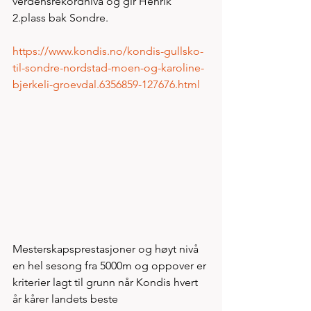
verdensrekordnivå og gir Henrik 
2.plass bak Sondre.  
https://www.kondis.no/kondis-gullsko-
til-sondre-nordstad-moen-og-karoline-
bjerkeli-groevdal.6356859-127676.html
Mesterskapsprestasjoner og høyt nivå 
en hel sesong fra 5000m og oppover er 
kriterier lagt til grunn når Kondis hvert 
år kårer landets beste 