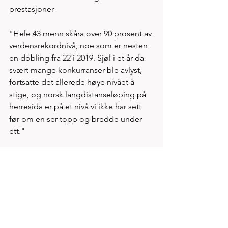
prestasjoner
"Hele 43 menn skåra over 90 prosent av 
verdensrekordnivå, noe som er nesten 
en dobling fra 22 i 2019. Sjøl i et år da 
svært mange konkurranser ble avlyst, 
fortsatte det allerede høye nivået å 
stige, og norsk langdistanseløping på 
herresida er på et nivå vi ikke har sett 
før om en ser topp og bredde under 
ett."
Bildet over viser til høyre foran Alf Ante 
Idland Tornensis under oppvarming i 
Forus løypa. Alf Ante vil i 2021 
konkurrere i klasse U23. Men selv om 
utviklingen fortsetter like bra som i 
2020 er nåværende nivå på også unge 