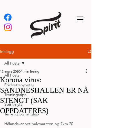
Innlegg
All Posts
12. mars 2020
1 min lesing
All Posts
Korona virus:
Friidrettsnyheter
SANDNESHALLEN ER NÅ
Treningstips
STENGT (SAK
Spirit-nytt
OPPDATERES)
Terreng og langløp
Hålandsvannet halvmaraton og 7km 20