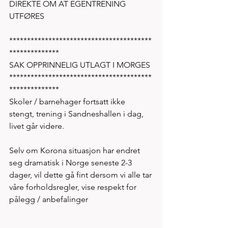
DIREKTE OM AT EGENTRENING 
UTFØRES 
****************************************
**************
SAK OPPRINNELIG UTLAGT I MORGES
****************************************
**************
Skoler / barnehager fortsatt ikke 
stengt, trening i Sandneshallen i dag, 
livet går videre. 
Selv om Korona situasjon har endret 
seg dramatisk i Norge seneste 2-3 
dager, vil dette gå fint dersom vi alle tar 
våre forholdsregler, vise respekt for 
pålegg / anbefalinger 