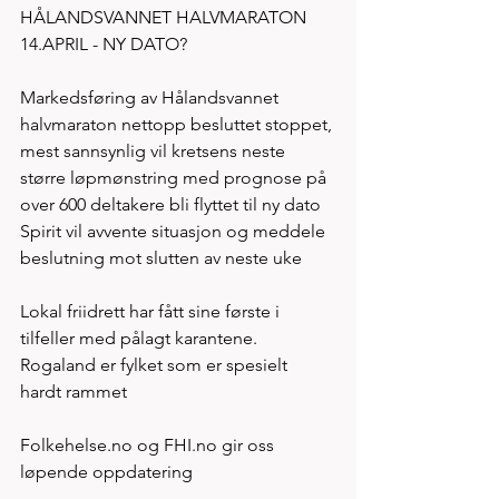
HÅLANDSVANNET HALVMARATON 
14.APRIL - NY DATO?  
Markedsføring av Hålandsvannet 
halvmaraton nettopp besluttet stoppet, 
mest sannsynlig vil kretsens neste 
større løpmønstring med prognose på 
over 600 deltakere bli flyttet til ny dato
Spirit vil avvente situasjon og meddele 
beslutning mot slutten av neste uke
Lokal friidrett har fått sine første i 
tilfeller med pålagt karantene. 
Rogaland er fylket som er spesielt 
hardt rammet
Folkehelse.no og FHI.no gir oss 
løpende oppdatering