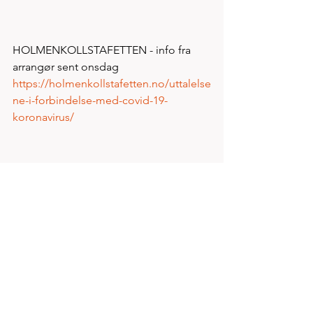
HOLMENKOLLSTAFETTEN - info fra 
arrangør sent onsdag  
https://holmenkollstafetten.no/uttalelse
ne-i-forbindelse-med-covid-19-
koronavirus/
NESTE SPIRIT SAMLING
400m på Tau stadion kl 1730 vil bli 
gjennomført som planlagt 