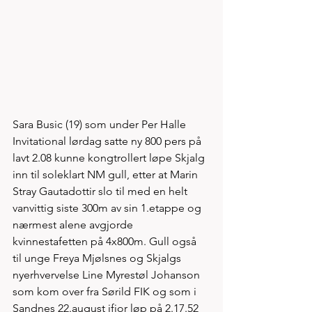
Sara Busic (19) som under Per Halle 
Invitational lørdag satte ny 800 pers på 
lavt 2.08 kunne kongtrollert løpe Skjalg 
inn til soleklart NM gull, etter at Marin 
Stray Gautadottir slo til med en helt 
vanvittig siste 300m av sin 1.etappe og 
nærmest alene avgjorde 
kvinnestafetten på 4x800m. Gull også 
til unge Freya Mjølsnes og Skjalgs 
nyerhvervelse Line Myrestøl Johanson
som kom over fra Sørild FIK og som i 
Sandnes 22.august ifjor løp på 2.17.52 