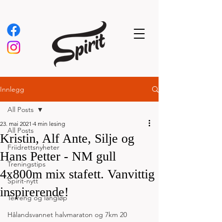
Innlegg
All Posts
23. mai 2021
4 min lesing
All Posts
Kristin, Alf Ante, Silje og
Friidrettsnyheter
Hans Petter - NM gull
Treningstips
4x800m mix stafett. Vanvittig
Spirit-nytt
inspirerende!
Terreng og langløp
Hålandsvannet halvmaraton og 7km 20