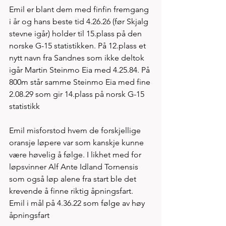
Emil er blant dem med finfin fremgang 
i år og hans beste tid 4.26.26 (før Skjalg 
stevne igår) holder til 15.plass på den 
norske G-15 statistikken. På 12.plass et 
nytt navn fra Sandnes som ikke deltok 
igår Martin Steinmo Eia med 4.25.84. På 
800m står samme Steinmo Eia med fine 
2.08.29 som gir 14.plass på norsk G-15 
statistikk   
Emil misforstod hvem de forskjellige 
oransje løpere var som kanskje kunne 
være høvelig å følge. I likhet med for 
løpsvinner Alf Ante Idland Tornensis 
som også løp alene fra start ble det 
krevende å finne riktig åpningsfart. 
Emil i mål på 4.36.22 som følge av høy 
åpningsfart     