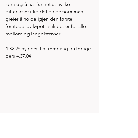
som også har funnet ut hvilke 
differanser i tid det gir dersom man 
greier å holde igjen den første 
femtedel av løpet - slik det er for alle 
mellom og langdistanser 
4.32.26 ny pers, fin fremgang fra forrige 
pers 4.37.04 
Med 2.05.62 innendørs på 800 er Hans 
Petter Aakre klubbens 3.beste 800 