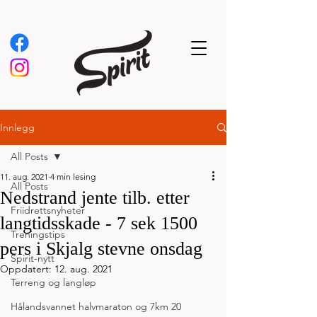
Innlegg
All Posts
11. aug. 2021
4 min lesing
All Posts
Nedstrand jente tilb. etter
Friidrettsnyheter
langtidsskade - 7 sek 1500
Treningstips
pers i Skjalg stevne onsdag
Spirit-nytt
Oppdatert:
12. aug. 2021
Terreng og langløp
Hålandsvannet halvmaraton og 7km 20