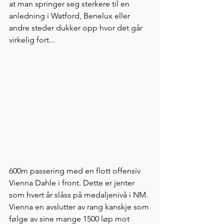
at man springer seg sterkere til en 
anledning i Watford, Benelux eller 
andre steder dukker opp hvor det går 
virkelig fort...  
600m passering med en flott offensiv 
Vienna Dahle i front. Dette er jenter 
som hvert år slåss på medaljenivå i NM. 
Vienna en avslutter av rang kanskje som 
følge av sine mange 1500 løp mot 