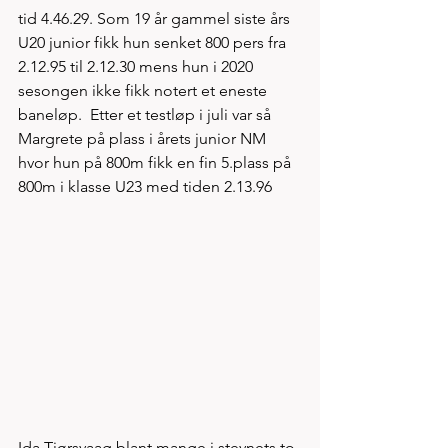
tid 4.46.29. Som 19 år gammel siste års 
U20 junior fikk hun senket 800 pers fra 
2.12.95 til 2.12.30 mens hun i 2020 
sesongen ikke fikk notert et eneste 
baneløp.  Etter et testløp i juli var så 
Margrete på plass i årets junior NM 
hvor hun på 800m fikk en fin 5.plass på 
800m i klasse U23 med tiden 2.13.96
Ida Tjørsvaag blant mange i stevnets to 