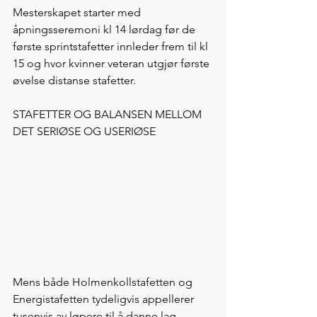
Mesterskapet starter med 
åpningsseremoni kl 14 lørdag før de 
første sprintstafetter innleder frem til kl 
15 og hvor kvinner veteran utgjør første 
øvelse distanse stafetter. 
STAFETTER OG BALANSEN MELLOM 
DET SERIØSE OG USERIØSE 
Mens både Holmenkollstafetten og 
Energistafetten tydeligvis appellerer 
tusenvis av løpere til å danne lag, 