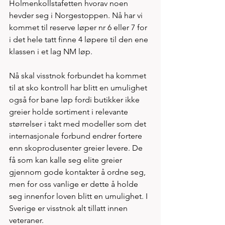
Holmenkollstafetten hvorav noen 
hevder seg i Norgestoppen. Nå har vi 
kommet til reserve løper nr 6 eller 7 for 
i det hele tatt finne 4 løpere til den ene 
klassen i et lag NM løp.  
Nå skal visstnok forbundet ha kommet 
til at sko kontroll har blitt en umulighet 
også for bane løp fordi butikker ikke 
greier holde sortiment i relevante 
størrelser i takt med modeller som det 
internasjonale forbund endrer fortere 
enn skoprodusenter greier levere. De 
få som kan kalle seg elite greier 
gjennom gode kontakter å ordne seg, 
men for oss vanlige er dette å holde 
seg innenfor loven blitt en umulighet. I 
Sverige er visstnok alt tillatt innen 
veteraner. 