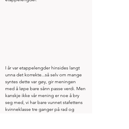
I år var etappelengder hinsides langt 
unna det korrekte...så selv om mange 
syntes dette var gøy, gir meningen 
med å løpe bare sånn passe verdi. Men 
kanskje ikke vår mening er noe å bry 
seg med, vi har bare vunnet stafettens 
kvinneklasse tre ganger på rad og 
seneste to år også vunnet åpen klasse 
for menn. 