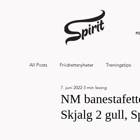
FO
All Posts
Friidrettsnyheter
Treningstips
7. juni 2022
3 min lesing
Hålandsvannet halvmaraton og 7km 20
NM banestafette
Skjalg 2 gull, Sp