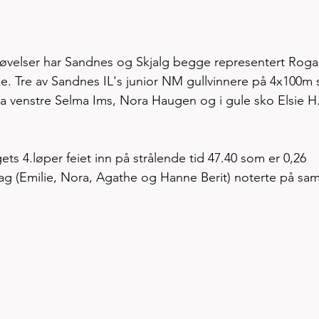
øvelser har Sandnes og Skjalg begge representert Roga
e. Tre av Sandnes IL's junior NM gullvinnere på 4x100m 
ra venstre Selma Ims, Nora Haugen og i gule sko Elsie H.
ets 4.løper feiet inn på strålende tid 47.40 som er 0,26 
ag (Emilie, Nora, Agathe og Hanne Berit) noterte på sa