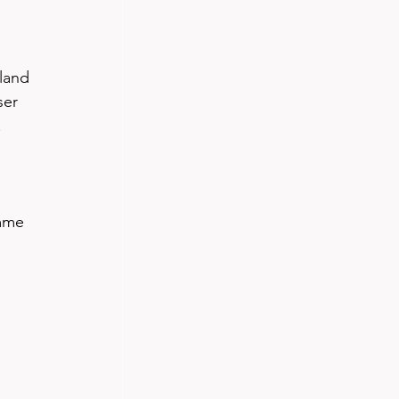
land 
ser 
 
mme 