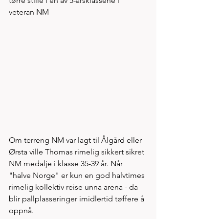
tørre stille i en av 5-årsklassene i 
veteran NM
Om terreng NM var lagt til Ålgård eller 
Ørsta ville Thomas rimelig sikkert sikret 
NM medalje i klasse 35-39 år. Når 
"halve Norge" er kun en god halvtimes 
rimelig kollektiv reise unna arena - da 
blir pallplasseringer imidlertid tøffere å 
oppnå. 