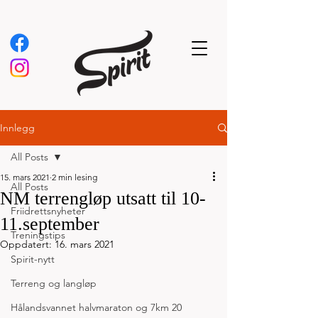
Innlegg
All Posts
15. mars 2021
2 min lesing
All Posts
NM terrengløp utsatt til 10-
Friidrettsnyheter
11.september
Treningstips
Oppdatert:
16. mars 2021
Spirit-nytt
Terreng og langløp
Hålandsvannet halvmaraton og 7km 20