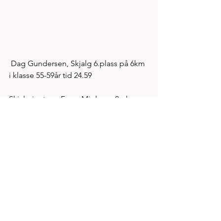
 Dag Gundersen, Skjalg 6.plass på 6km 
i klasse 55-59år tid 24.59
Skjalg jentene Freya Mjølsnes 2.plass 
og NM sølv på 4km i klasse J-16 mens 
Thea Austbø ble nr 6 i klasse kvinner jr 
på samme distanse. Tid 14.22 mens 
Freya løp på 14.28. 
Marie Kloster. Hinna IL NM sølv klasse 
35-39, Nina Rødsmoen, Sandnes 
bronse i klasse 50-54.   