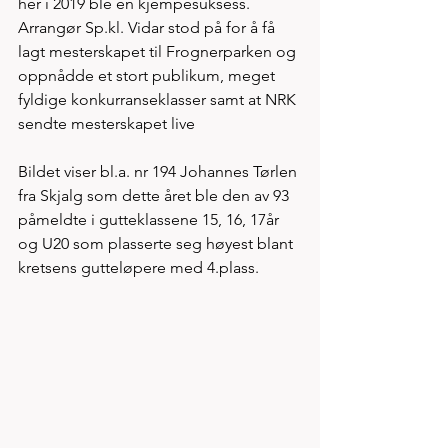
her i 2019 ble en kjempesuksess. 
Arrangør Sp.kl. Vidar stod på for å få 
lagt mesterskapet til Frognerparken og 
oppnådde et stort publikum, meget 
fyldige konkurranseklasser samt at NRK 
sendte mesterskapet live
Bildet viser bl.a. nr 194 Johannes Tørlen 
fra Skjalg som dette året ble den av 93 
påmeldte i gutteklassene 15, 16, 17år 
og U20 som plasserte seg høyest blant 
kretsens gutteløpere med 4.plass.   