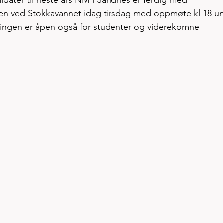
didater til neste års NM i Sandnes er ferdig med 
en ved Stokkavannet idag tirsdag med oppmøte kl 18 u
ingen er åpen også for studenter og viderekomne 