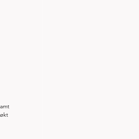
samt 
økt 