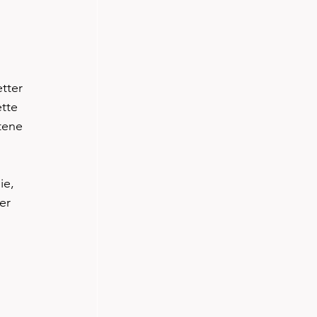
tter 
tte 
tene 
ie, 
er 