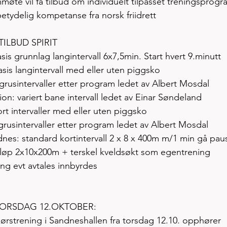
møte vil få tilbud om individuelt tilpasset treningsprogr
etydelig kompetanse fra norsk friidrett
ILBUD SPIRIT
s grunnlag langintervall 6x7,5min. Start hvert 9.minutt
asis langintervall med eller uten piggsko 
 grusintervaller etter program ledet av Albert Mosdal
ion: variert bane intervall ledet av Einar Søndeland 
ort intervaller med eller uten piggsko 
grusintervaller etter program ledet av Albert Mosdal
dnes: standard kortintervall 2 x 8 x 400m m/1 min gå pau
keløp 2x10x200m + terskel kveldsøkt som egentrening
g evt avtales innbyrdes 
ORSDAG 12.OKTOBER: 
rstrening i Sandneshallen fra torsdag 12.10. opphører 