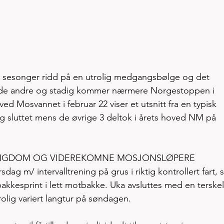
ste sesonger ridd på en utrolig medgangsbølge og det 
enn de andre og stadig kommer nærmere Norgestoppen i 
 ved Mosvannet i februar 22 viser et utsnitt fra en typisk 
 og sluttet mens de øvrige 3 deltok i årets hoved NM på 
 UNGDOM OG VIDEREKOMNE MOSJONSLØPERE
sdag m/ intervalltrening på grus i riktig kontrollert fart, 
kkesprint i lett motbakke. Uka avsluttes med en terskel
rolig variert langtur på søndagen. 