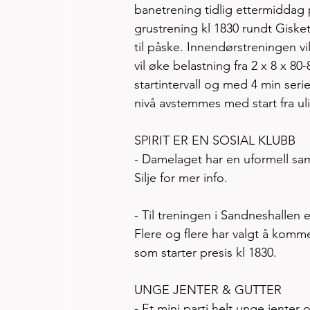
banetrening tidlig ettermiddag 
grustrening kl 1830 rundt Gisket
til påske. Innendørstreningen v
vil øke belastning fra 2 x 8 x 8
startintervall og med 4 min seri
nivå avstemmes med start fra ul
SPIRIT ER EN SOSIAL KLUBB
- Damelaget har en uformell sa
Silje for mer info. 
- Til treningen i Sandneshallen e
Flere og flere har valgt å komm
som starter presis kl 1830. 
UNGE JENTER & GUTTER
- Et mini parti helt unge jenter