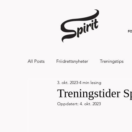
FO
All Posts
Friidrettsnyheter
Treningstips
3. okt. 2023
4 min lesing
Hålandsvannet halvmaraton og 7km 20
Treningstider Sp
Oppdatert:
4. okt. 2023