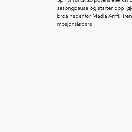
Spirits rundt 20 potensielle kan
sesongpause og starter opp igj
broa nedenfor Madla Amfi. Tren
mosjonsløpere