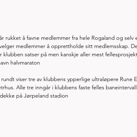
ftsår rukket å favne medlemmer fra hele Rogaland og selv e
det velger medlemmer å opprettholde sitt medlemsskap. De
r klubben satser på men kanskje aller mest fellesprosjek
avn halvmaraton
 rundt viser tre av klubbens ypperlige ultraløpere Rune E
us. Alle tre inngår i klubbens faste felles baneintervall
t dekke på Jørpeland stadion  