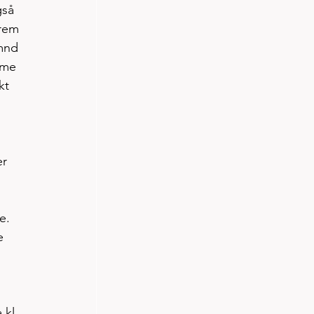
gså 
frem 
mnd 
mme 
kt 
r 
e. 
e 
 kl 