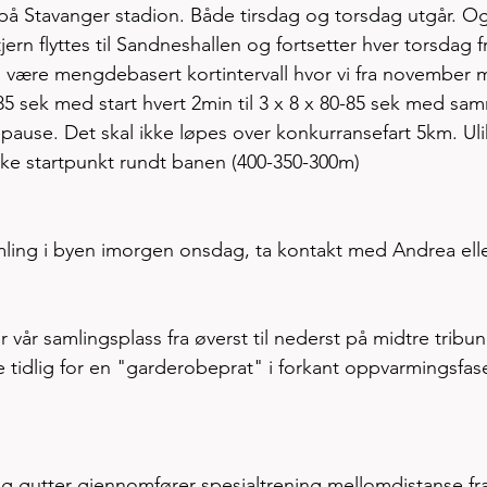
på Stavanger stadion. Både tirsdag og torsdag utgår. O
jern flyttes til Sandneshallen og fortsetter hver torsdag 
il være mengdebasert kortintervall hvor vi fra november 
0-85 sek med start hvert 2min til 3 x 8 x 80-85 sek med sa
epause. Det skal ikke løpes over konkurransefart 5km. Uli
ike startpunkt rundt banen (400-350-300m) 
mling i byen imorgen onsdag, ta kontakt med Andrea elle
r vår samlingsplass fra øverst til nederst på midtre tribun
e tidlig for en "garderobeprat" i forkant oppvarmingsfas
 og gutter gjennomfører spesialtrening mellomdistanse fra