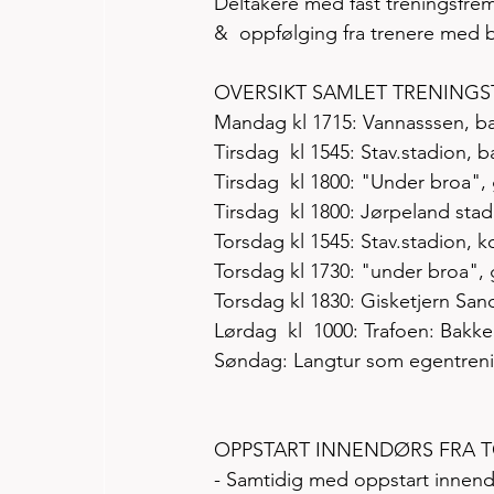
Deltakere med fast treningsfrem
&  oppfølging fra trenere med b
OVERSIKT SAMLET TRENINGST
Mandag kl 1715: Vannasssen, basi
Tirsdag  kl 1545: Stav.stadion, b
Tirsdag  kl 1800: "Under broa",
Tirsdag  kl 1800: Jørpeland stad
Torsdag kl 1545: Stav.stadion, k
Torsdag kl 1730: "under broa", 
Torsdag kl 1830: Gisketjern San
Lørdag  kl  1000: Trafoen: Bak
Søndag: Langtur som egentrenin
OPPSTART INNENDØRS FRA T
- Samtidig med oppstart innendø