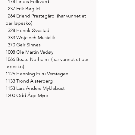
  178 Lindis Folkvord
  237 Erik Bøgild
  264 Erlend Prestegård  (har vunnet et 
par løpesko)
  328 Henrik Øvestad
  333 Wojciech Musialik
  370 Geir Sinnes
1008 Ole Martin Vedøy 
1066 Beate Norheim  (har vunnet et par 
løpesko)
1126 Henning Furu Verstegen
1133 Trond Alsterberg
1153 Lars Anders Myklebust 
1200 Odd Åge Myre   