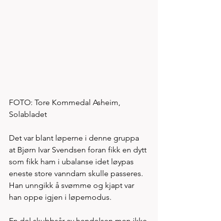
FOTO: Tore Kommedal Asheim, 
Solabladet
Det var blant løperne i denne gruppa 
at Bjørn Ivar Svendsen foran fikk en dytt 
som fikk ham i ubalanse idet løypas 
eneste store vanndam skulle passeres. 
Han unngikk å svømme og kjapt var 
han oppe igjen i løpemodus. 
En del skubbsår av hendelsen men ikke 