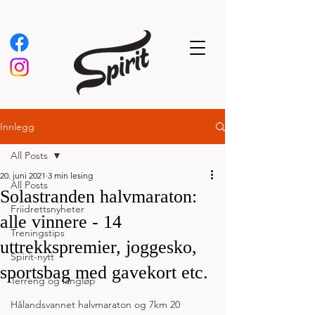
Innlegg
All Posts
20. juni 2021
3 min lesing
All Posts
Solastranden halvmaraton:
Friidrettsnyheter
alle vinnere - 14
Treningstips
uttrekkspremier, joggesko,
Spirit-nytt
sportsbag med gavekort etc.
Terreng og langløp
Hålandsvannet halvmaraton og 7km 20