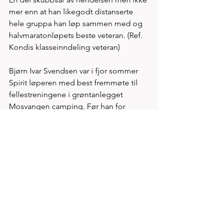
mer enn at han likegodt distanserte 
hele gruppa han løp sammen med og 
halvmaratonløpets beste veteran. (Ref. 
Kondis klasseinndeling veteran) 
Bjørn Ivar Svendsen var i fjor sommer 
Spirit løperen med best fremmøte til 
fellestreningene i grøntanlegget 
Mosvangen camping. Før han for 
halvannet år siden ble det faste 
holdepunkt mhp treningsfremmøte 
løp han sine 10km løp i området 41-43 
minutter  
Med 36.19 er fremgangen intet mindre 
enn oppsiktsvekkende. Blant kretsens 
beste veteran løpere i klasse 50-54 
finner vi på fjorårets Norgesstatistikk 