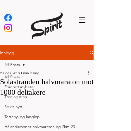
Innlegg
All Posts
20. des. 2018
1 min lesing
All Posts
Solastranden halvmaraton mot
Friidrettsnyheter
1000 deltakere
Treningstips
Spirit-nytt
Terreng og langløp
Hålandsvannet halvmaraton og 7km 20