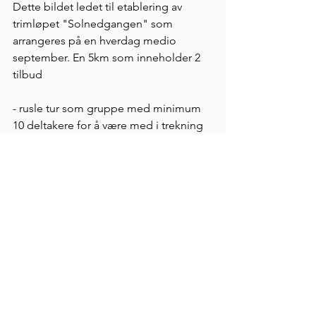
Dette bildet ledet til etablering av 
trimløpet "Solnedgangen" som 
arrangeres på en hverdag medio 
september. En 5km som inneholder 2 
tilbud 
- rusle tur som gruppe med minimum 
10 deltakere for å være med i trekning 
av hovedpremie - 5km mosjonsløp, en 
særdeles lettløpt rett fremover 5km på 
gang/sykkelsti. En rekordløype   
Se alle
Siste innlegg