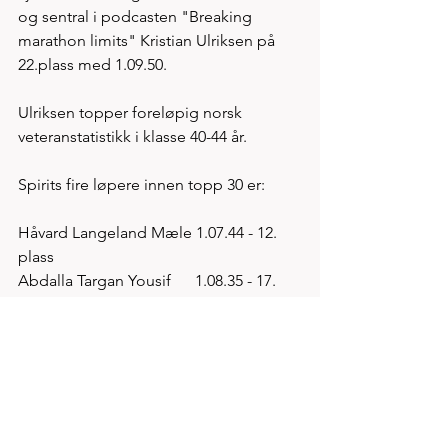
og sentral i podcasten "Breaking 
marathon limits" Kristian Ulriksen på 
22.plass med 1.09.50. 
Ulriksen topper foreløpig norsk 
veteranstatistikk i klasse 40-44 år. 
Spirits fire løpere innen topp 30 er:
Håvard Langeland Mæle 1.07.44 - 12. 
plass
Abdalla Targan Yousif      1.08.35 - 17. 
plass
Thomas Asgautsen           1.09.19 - 20. 
plass
AlfAnte Idland Tornensis 1.10.02 - 24. 
plass 