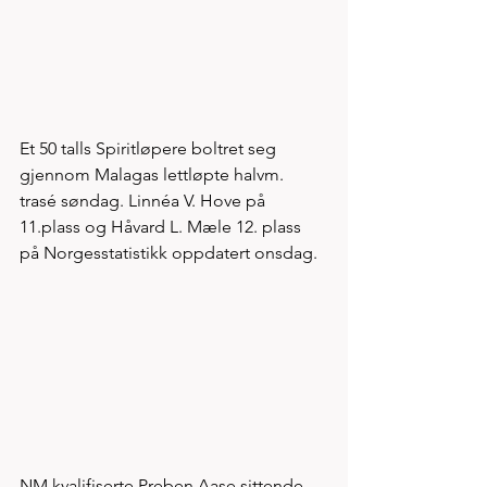
Et 50 talls Spiritløpere boltret seg 
gjennom Malagas lettløpte halvm. 
trasé søndag. Linnéa V. Hove på 
11.plass og Håvard L. Mæle 12. plass 
på Norgesstatistikk oppdatert onsdag.
NM kvalifiserte Preben Aase sittende 