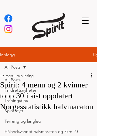
Innlegg
All Posts
19. mars
1 min lesing
All Posts
Spirit: 4 menn og 2 kvinner
Friidrettsnyheter
topp 30 i sist oppdatert
Treningstips
Norgesstatistikk halvmaraton
Spirit-nytt
Terreng og langløp
Hålandsvannet halvmaraton og 7km 20