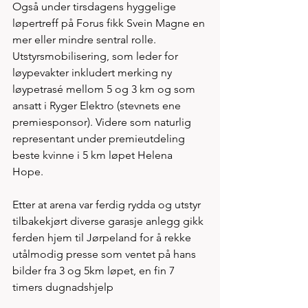
Også under tirsdagens hyggelige 
løpertreff på Forus fikk Svein Magne en 
mer eller mindre sentral rolle. 
Utstyrsmobilisering, som leder for 
løypevakter inkludert merking ny 
løypetrasé mellom 5 og 3 km og som 
ansatt i Ryger Elektro (stevnets ene 
premiesponsor). Videre som naturlig 
representant under premieutdeling 
beste kvinne i 5 km løpet Helena 
Hope. 
Etter at arena var ferdig rydda og utstyr 
tilbakekjørt diverse garasje anlegg gikk 
ferden hjem til Jørpeland for å rekke 
utålmodig presse som ventet på hans 
bilder fra 3 og 5km løpet, en fin 7 
timers dugnadshjelp 