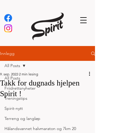
Innlegg
All Posts
9. sep. 2022
2 min lesing
All Posts
Takk for dugnads hjelpen
Friidrettsnyheter
Spirit !
Treningstips
Spirit-nytt
Terreng og langløp
Hålandsvannet halvmaraton og 7km 20