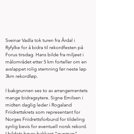
Sveinar Vadla tok turen fra Årdal i 
Ryfylke for å bidra til rekordfesten på 
Forus tirsdag. Hans bilde fra miljøet i 
målområdet etter 5 km forteller om en 
avslappet rolig stemning før neste løp 
3km rekordløp.
I bakgrunnen ses to av arrangementets 
mange bidragsytere. Signe Emilsen i 
midten daglig leder i Rogaland 
Friidrettskrets som representant for  
Norges Friidrettsforbund for tildeling 
synlig bevis for eventuell norsk rekord. 
I bildets høyre bakkant "gunman" 