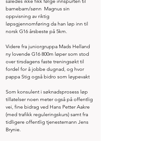
således ikke fikk følge innspurten til 
barnebarn/sønn  Magnus sin 
oppvisning av riktig 
løpsgjennomføring da han løp inn til 
norsk G16 årsbeste på 5km. 
Videre fra juniorgruppa Mads Helland 
ny lovende G16 800m løper som stod 
over tirsdagens faste treningsøkt til 
fordel for å jobbe dugnad, og hvor 
pappa Stig også bidro som løypevakt
Som konsulent i søknadsprosess løp 
tillatelser noen meter også på offentlig 
vei, fine bidrag ved Hans Petter Aakre 
(med trafikk reguleringskurs) samt fra 
tidligere offentlig tjenestemann Jens 
Brynie. 