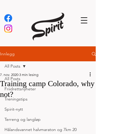
Innlegg
All Posts
7. nov. 2020
3 min lesing
All Posts
Training camp Colorado, why
Friidrettsnyheter
not?
Treningstips
Spirit-nytt
Terreng og langløp
Hålandsvannet halvmaraton og 7km 20