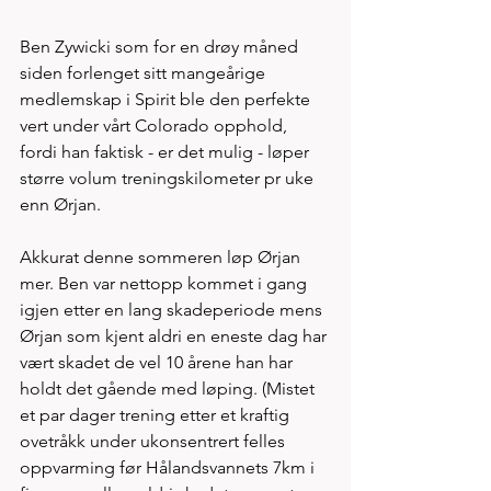
Ben Zywicki som for en drøy måned 
siden forlenget sitt mangeårige 
medlemskap i Spirit ble den perfekte 
vert under vårt Colorado opphold, 
fordi han faktisk - er det mulig - løper 
større volum treningskilometer pr uke 
enn Ørjan. 
Akkurat denne sommeren løp Ørjan 
mer. Ben var nettopp kommet i gang 
igjen etter en lang skadeperiode mens 
Ørjan som kjent aldri en eneste dag har 
vært skadet de vel 10 årene han har 
holdt det gående med løping. (Mistet 
et par dager trening etter et kraftig 
ovetråkk under ukonsentrert felles 
oppvarming før Hålandsvannets 7km i 