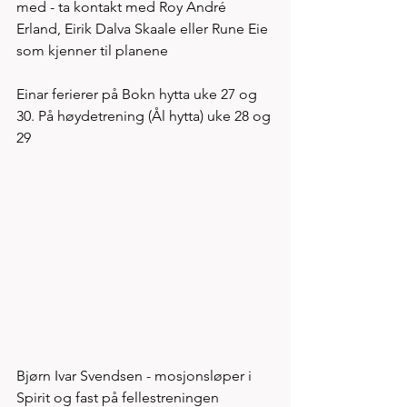
med - ta kontakt med Roy André 
Erland, Eirik Dalva Skaale eller Rune Eie 
som kjenner til planene 
Einar ferierer på Bokn hytta uke 27 og 
30. På høydetrening (Ål hytta) uke 28 og 
29
Bjørn Ivar Svendsen - mosjonsløper i 
Spirit og fast på fellestreningen 