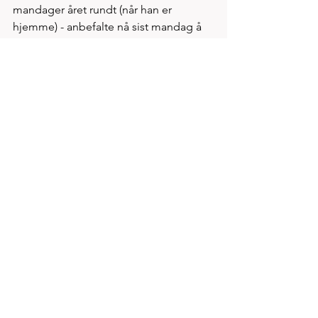
mandager året rundt (når han er 
hjemme) - anbefalte nå sist mandag å 
dra på fellestur til den løpsopplevelse 
det er å løpe "Langs Åkrafjorden"  
Et rent mosjonsløp som man finner ved 
å søke på terminlistene i Kondis. Flott 
premiering og  flott vertskap, slik vi 
ofte opplever i løp utenfor allfarvei 
langs fjord og fjell. Åkrafjordtunet og 