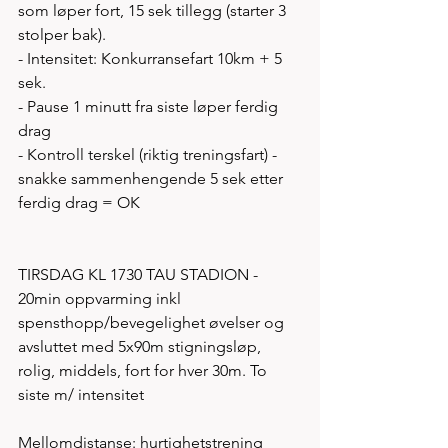
som løper fort, 15 sek tillegg (starter 3 
stolper bak). 
- Intensitet: Konkurransefart 10km + 5 
sek. 
- Pause 1 minutt fra siste løper ferdig 
drag  
- Kontroll terskel (riktig treningsfart) - 
snakke sammenhengende 5 sek etter 
ferdig drag = OK
TIRSDAG KL 1730 TAU STADION - 
20min oppvarming inkl 
spensthopp/bevegelighet øvelser og 
avsluttet med 5x90m stigningsløp, 
rolig, middels, fort for hver 30m. To 
siste m/ intensitet
Mellomdistanse: hurtighetstrening 