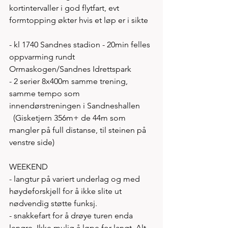
kortintervaller i god flytfart, evt 
formtopping økter hvis et løp er i sikte 
- kl 1740 Sandnes stadion - 20min felles 
oppvarming rundt 
Ormaskogen/Sandnes Idrettspark
- 2 serier 8x400m samme trening, 
samme tempo som 
innendørstreningen i Sandneshallen
  (Gisketjern 356m+ de 44m som 
mangler på full distanse, til steinen på 
venstre side)
WEEKEND
- langtur på variert underlag og med 
høydeforskjell for å ikke slite ut 
nødvendig støtte funksj. 
- snakkefart for å drøye turen enda 
lengre. Ikke mulig å løpe for langt. Alt 