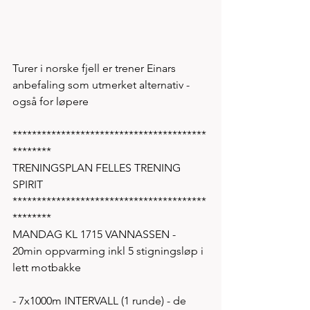
Turer i norske fjell er trener Einars 
anbefaling som utmerket alternativ - 
også for løpere 
****************************************
********
TRENINGSPLAN FELLES TRENING 
SPIRIT 
****************************************
********
MANDAG KL 1715 VANNASSEN - 
20min oppvarming inkl 5 stigningsløp i 
lett motbakke 
- 7x1000m INTERVALL (1 runde) - de 