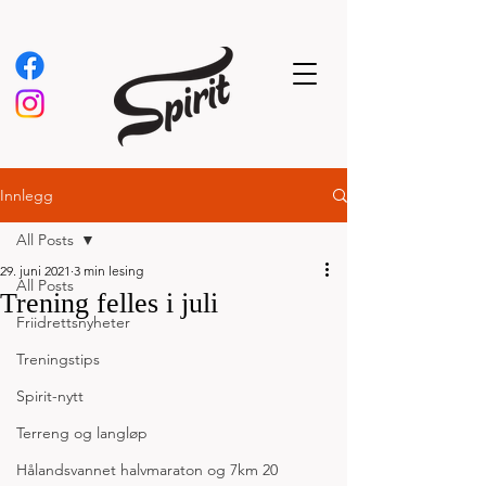
Innlegg
All Posts
29. juni 2021
3 min lesing
All Posts
Trening felles i juli
Friidrettsnyheter
Treningstips
Spirit-nytt
Terreng og langløp
Hålandsvannet halvmaraton og 7km 20