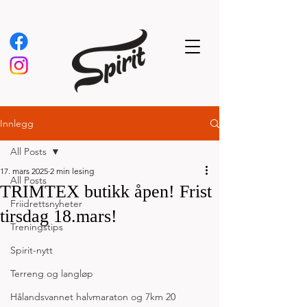
Innlegg
All Posts
17. mars 2025
2 min lesing
All Posts
TRIMTEX butikk åpen! Frist
Friidrettsnyheter
tirsdag 18.mars!
Treningstips
Spirit-nytt
Terreng og langløp
Hålandsvannet halvmaraton og 7km 20